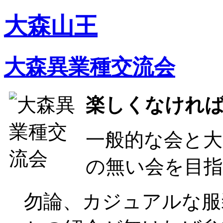
大森山王
大森異業種交流会
楽しくなけれ
一般的な会と
の無い会を目
勿論、カジュアルな服