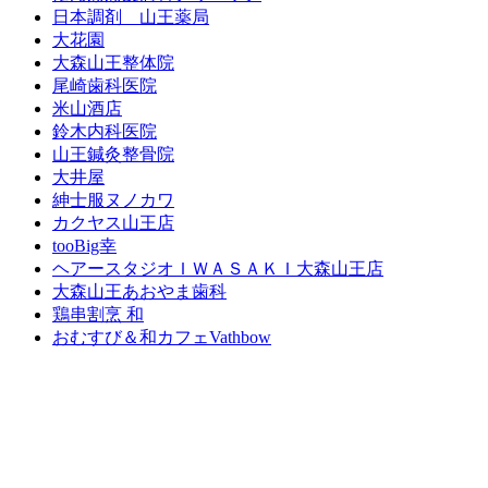
日本調剤 山王薬局
大花園
大森山王整体院
尾崎歯科医院
米山酒店
鈴木内科医院
山王鍼灸整骨院
大井屋
紳士服ヌノカワ
カクヤス山王店
tooBig幸
ヘアースタジオＩＷＡＳＡＫＩ大森山王店
大森山王あおやま歯科
鶏串割烹 和
おむすび＆和カフェVathbow