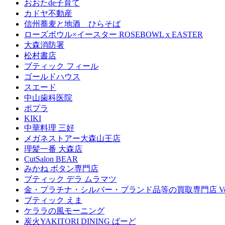
おおたde子育て
カドヤ不動産
信州蕎麦と地酒 ひらそば
ローズボウル×イースター ROSEBOWL x EASTER
大森消防署
松村書店
ブティック フィール
ゴールドハウス
スエード
中山歯科医院
ポプラ
KIKI
中華料理 三好
メガネストアー大森山王店
理髪一番 大森店
CutSalon BEAR
みかね ボタン専門店
ブティック デラ ムラマツ
金・プラチナ・シルバー・ブランド品等の買取専門店 Ven
ブティック えま
ケララの風モーニング
炭火YAKITORI DINING ばーど