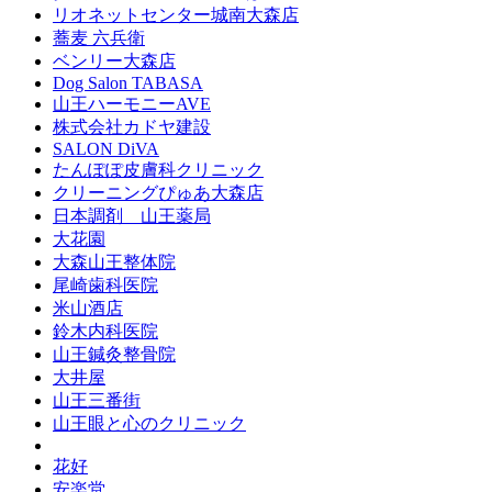
リオネットセンター城南大森店
蕎麦 六兵衛
ベンリー大森店
Dog Salon TABASA
山王ハーモニーAVE
株式会社カドヤ建設
SALON DiVA
たんぽぽ皮膚科クリニック
クリーニングぴゅあ大森店
日本調剤 山王薬局
大花園
大森山王整体院
尾崎歯科医院
米山酒店
鈴木内科医院
山王鍼灸整骨院
大井屋
山王三番街
山王眼と心のクリニック
花好
安楽堂