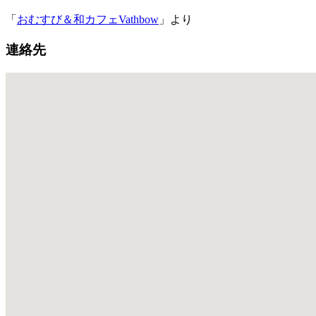
「
おむすび＆和カフェVathbow
」より
連絡先