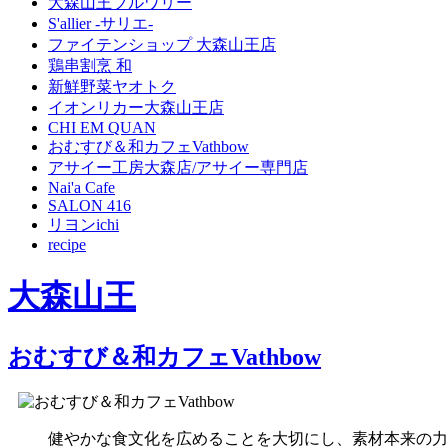
大森山王ブルワリー
S'allier -サリエ-
ファイテンショップ 大森山王店
鶏串割烹 和
新鮮野菜ヤオトク
イオンリカー大森山王店
CHI EM QUAN
おむすび＆和カフェVathbow
アサイー工房大森店/アサイー専門店
Nai'a Cafe
SALON 416
リヨンichi
recipe
大森山王
おむすび＆和カフェVathbow
健やかな食文化を広めることを大切にし、素材本来の力