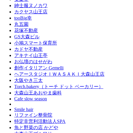
紳士服ヌノカワ
カクヤス山王店
tooBig幸
丸五園
花塚不動産
GS大森ビル
小鳩スマート保育所
カドヤ不動産
アキナイ山王亭
お仏壇のはせがわ
創作イタリアン Gemelli
ヘアースタジオＩＷＡＳＡＫＩ大森山王店
大阪やき三太
Torch.bakery（トーチ ドット ベーカリー）
大森山王あおやま歯科
Cafe slow season
Smile hair
リファイン整骨院
特定非営利活動法人SPA
魚と野菜の店 かどや