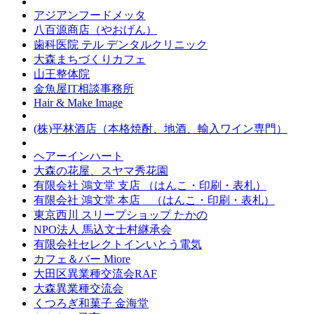
アジアンフードメッタ
八百源商店（やおげん）
歯科医院 テル デンタルクリニック
大森まちづくりカフェ
山王整体院
金魚屋IT相談事務所
Hair & Make Image
(株)平林酒店（本格焼酎、地酒、輸入ワイン専門）
ヘアーインハート
大森の花屋、スヤマ秀花園
有限会社 鴻文堂 支店 （はんこ・印刷・表札）
有限会社 鴻文堂 本店 （はんこ・印刷・表札）
東京西川 スリープショップ たかの
NPO法人 馬込文士村継承会
有限会社セレクトインいとう電気
カフェ＆バー Miore
大田区異業種交流会RAF
大森異業種交流会
くつろぎ和菓子 金海堂