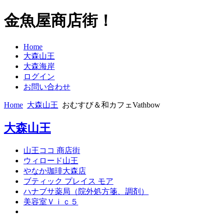
金魚屋商店街！
Home
大森山王
大森海岸
ログイン
お問い合わせ
Home
大森山王
おむすび＆和カフェVathbow
大森山王
山王ココ 商店街
ウィロード山王
やなか珈琲大森店
ブティック プレイス モア
ハナブサ薬局（院外処方箋、調剤）
美容室Ｖｉｃ５