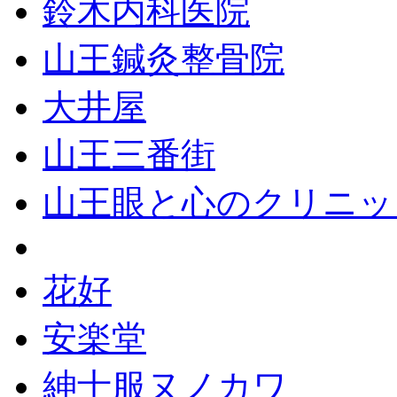
鈴木内科医院
山王鍼灸整骨院
大井屋
山王三番街
山王眼と心のクリニッ
花好
安楽堂
紳士服ヌノカワ