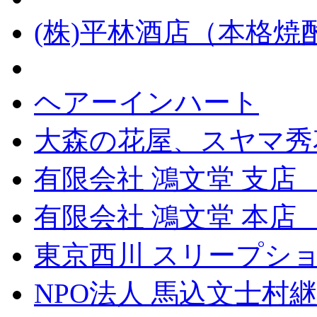
(株)平林酒店（本格
ヘアーインハート
大森の花屋、スヤマ秀
有限会社 鴻文堂 支店
有限会社 鴻文堂 本
東京西川 スリープショ
NPO法人 馬込文士村