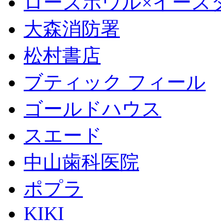
ローズボウル×イースター 
大森消防署
松村書店
ブティック フィール
ゴールドハウス
スエード
中山歯科医院
ポプラ
KIKI