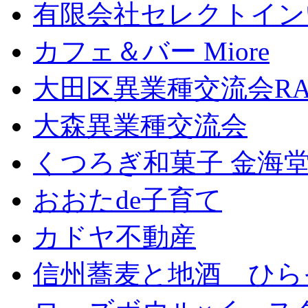
有限会社セレクトイン
カフェ＆バー Miore
大田区異業種交流会RA
大森異業種交流会
くつろぎ和菓子 金海
おおたde子育て
カドヤ不動産
信州蕎麦と地酒 ひら