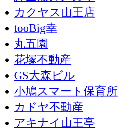
カクヤス山王店
tooBig幸
丸五園
花塚不動産
GS大森ビル
小鳩スマート保育所
カドヤ不動産
アキナイ山王亭