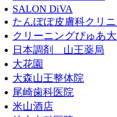
SALON DiVA
たんぽぽ皮膚科クリニ
クリーニングぴゅあ大
日本調剤 山王薬局
大花園
大森山王整体院
尾崎歯科医院
米山酒店