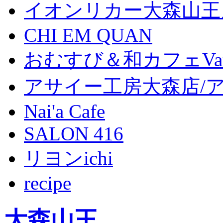
イオンリカー大森山王
CHI EM QUAN
おむすび＆和カフェVat
アサイー工房大森店/
Nai'a Cafe
SALON 416
リヨンichi
recipe
大森山王