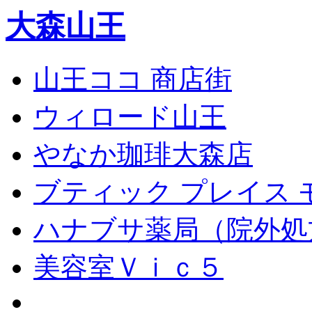
大森山王
山王ココ 商店街
ウィロード山王
やなか珈琲大森店
ブティック プレイス 
ハナブサ薬局（院外処
美容室Ｖｉｃ５