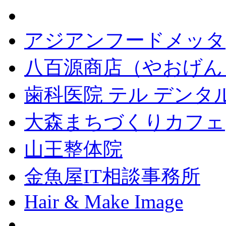
アジアンフードメッタ
八百源商店（やおげん
歯科医院 テル デンタ
大森まちづくりカフェ
山王整体院
金魚屋IT相談事務所
Hair & Make Image