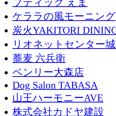
ブティック えま
ケララの風モーニング
炭火YAKITORI DINI
リオネットセンター城
蕎麦 六兵衛
ベンリー大森店
Dog Salon TABASA
山王ハーモニーAVE
株式会社カドヤ建設