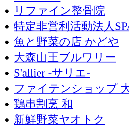
リファイン整骨院
特定非営利活動法人SP
魚と野菜の店 かどや
大森山王ブルワリー
S'allier -サリエ-
ファイテンショップ 
鶏串割烹 和
新鮮野菜ヤオトク