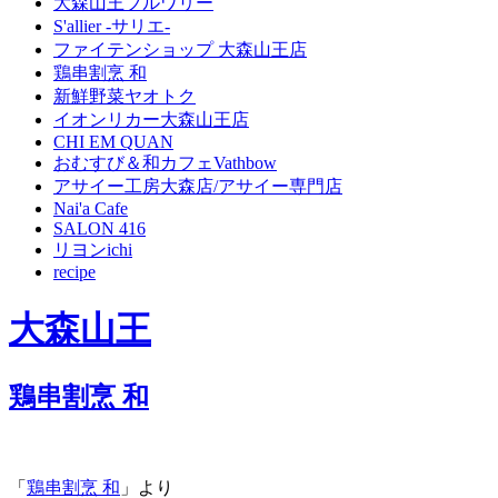
大森山王ブルワリー
S'allier -サリエ-
ファイテンショップ 大森山王店
鶏串割烹 和
新鮮野菜ヤオトク
イオンリカー大森山王店
CHI EM QUAN
おむすび＆和カフェVathbow
アサイー工房大森店/アサイー専門店
Nai'a Cafe
SALON 416
リヨンichi
recipe
大森山王
鶏串割烹 和
「
鶏串割烹 和
」より