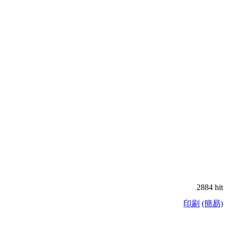
2884 hit
印刷
(簡易)