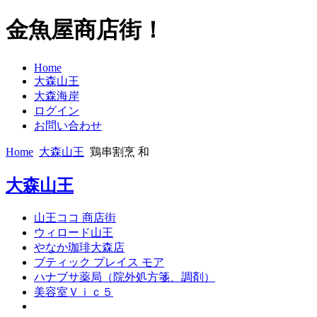
金魚屋商店街！
Home
大森山王
大森海岸
ログイン
お問い合わせ
Home
大森山王
鶏串割烹 和
大森山王
山王ココ 商店街
ウィロード山王
やなか珈琲大森店
ブティック プレイス モア
ハナブサ薬局（院外処方箋、調剤）
美容室Ｖｉｃ５