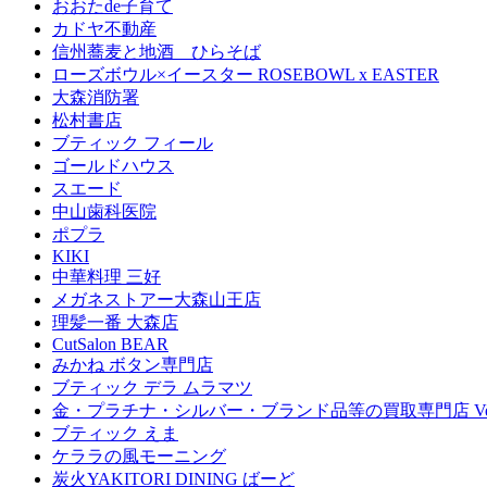
おおたde子育て
カドヤ不動産
信州蕎麦と地酒 ひらそば
ローズボウル×イースター ROSEBOWL x EASTER
大森消防署
松村書店
ブティック フィール
ゴールドハウス
スエード
中山歯科医院
ポプラ
KIKI
中華料理 三好
メガネストアー大森山王店
理髪一番 大森店
CutSalon BEAR
みかね ボタン専門店
ブティック デラ ムラマツ
金・プラチナ・シルバー・ブランド品等の買取専門店 Ven
ブティック えま
ケララの風モーニング
炭火YAKITORI DINING ばーど