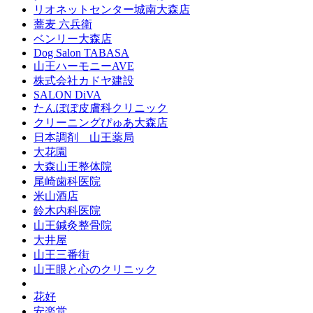
リオネットセンター城南大森店
蕎麦 六兵衛
ベンリー大森店
Dog Salon TABASA
山王ハーモニーAVE
株式会社カドヤ建設
SALON DiVA
たんぽぽ皮膚科クリニック
クリーニングぴゅあ大森店
日本調剤 山王薬局
大花園
大森山王整体院
尾崎歯科医院
米山酒店
鈴木内科医院
山王鍼灸整骨院
大井屋
山王三番街
山王眼と心のクリニック
花好
安楽堂