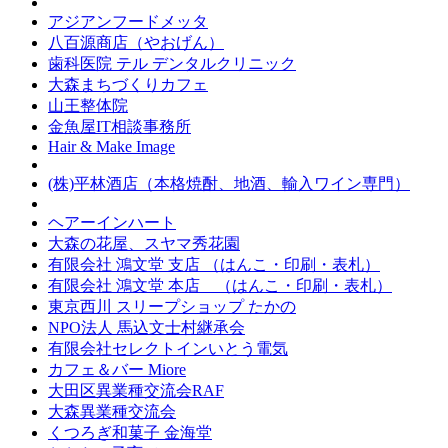
アジアンフードメッタ
八百源商店（やおげん）
歯科医院 テル デンタルクリニック
大森まちづくりカフェ
山王整体院
金魚屋IT相談事務所
Hair & Make Image
(株)平林酒店（本格焼酎、地酒、輸入ワイン専門）
ヘアーインハート
大森の花屋、スヤマ秀花園
有限会社 鴻文堂 支店 （はんこ・印刷・表札）
有限会社 鴻文堂 本店 （はんこ・印刷・表札）
東京西川 スリープショップ たかの
NPO法人 馬込文士村継承会
有限会社セレクトインいとう電気
カフェ＆バー Miore
大田区異業種交流会RAF
大森異業種交流会
くつろぎ和菓子 金海堂