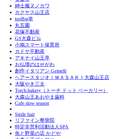
紳士服ヌノカワ
カクヤス山王店
tooBig幸
丸五園
花塚不動産
GS大森ビル
小鳩スマート保育所
カドヤ不動産
アキナイ山王亭
お仏壇のはせがわ
創作イタリアン Gemelli
ヘアースタジオＩＷＡＳＡＫＩ大森山王店
大阪やき三太
Torch.bakery（トーチ ドット ベーカリー）
大森山王あおやま歯科
Cafe slow season
Smile hair
リファイン整骨院
特定非営利活動法人SPA
魚と野菜の店 かどや