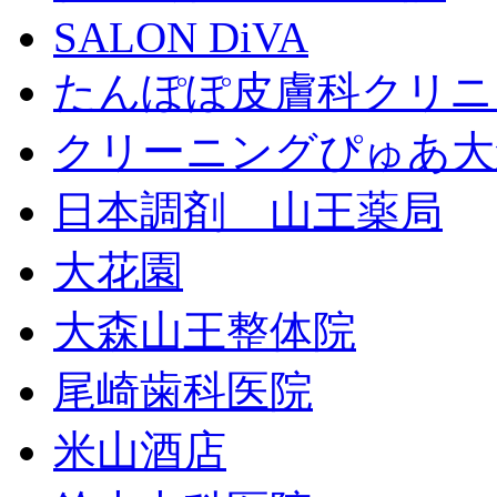
SALON DiVA
たんぽぽ皮膚科クリニ
クリーニングぴゅあ大
日本調剤 山王薬局
大花園
大森山王整体院
尾崎歯科医院
米山酒店