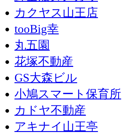
カクヤス山王店
tooBig幸
丸五園
花塚不動産
GS大森ビル
小鳩スマート保育所
カドヤ不動産
アキナイ山王亭