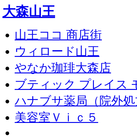
大森山王
山王ココ 商店街
ウィロード山王
やなか珈琲大森店
ブティック プレイス 
ハナブサ薬局（院外処
美容室Ｖｉｃ５