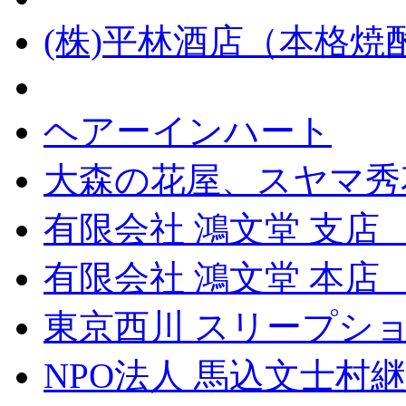
(株)平林酒店（本格
ヘアーインハート
大森の花屋、スヤマ秀
有限会社 鴻文堂 支店
有限会社 鴻文堂 本
東京西川 スリープショ
NPO法人 馬込文士村