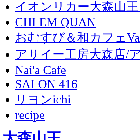
イオンリカー大森山王
CHI EM QUAN
おむすび＆和カフェVat
アサイー工房大森店/
Nai'a Cafe
SALON 416
リヨンichi
recipe
大森山王