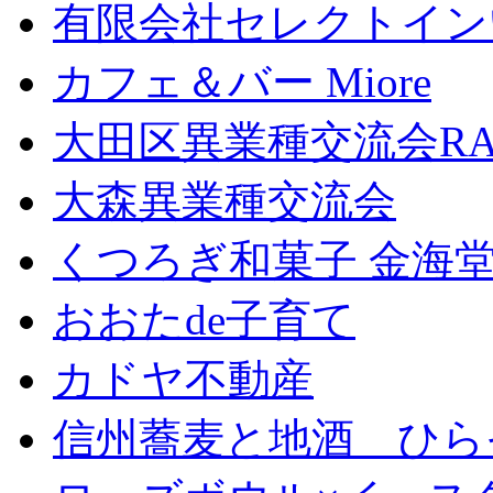
有限会社セレクトイン
カフェ＆バー Miore
大田区異業種交流会RA
大森異業種交流会
くつろぎ和菓子 金海
おおたde子育て
カドヤ不動産
信州蕎麦と地酒 ひら