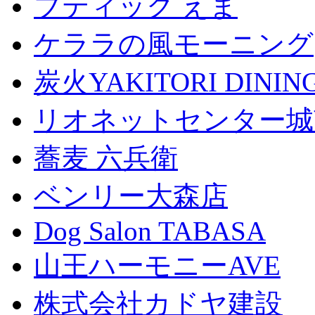
ブティック えま
ケララの風モーニング
炭火YAKITORI DINI
リオネットセンター城
蕎麦 六兵衛
ベンリー大森店
Dog Salon TABASA
山王ハーモニーAVE
株式会社カドヤ建設