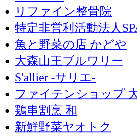
リファイン整骨院
特定非営利活動法人SP
魚と野菜の店 かどや
大森山王ブルワリー
S'allier -サリエ-
ファイテンショップ 
鶏串割烹 和
新鮮野菜ヤオトク