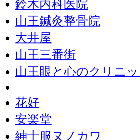
鈴木内科医院
山王鍼灸整骨院
大井屋
山王三番街
山王眼と心のクリニッ
花好
安楽堂
紳士服ヌノカワ