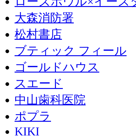
ローズボウル×イースター 
大森消防署
松村書店
ブティック フィール
ゴールドハウス
スエード
中山歯科医院
ポプラ
KIKI