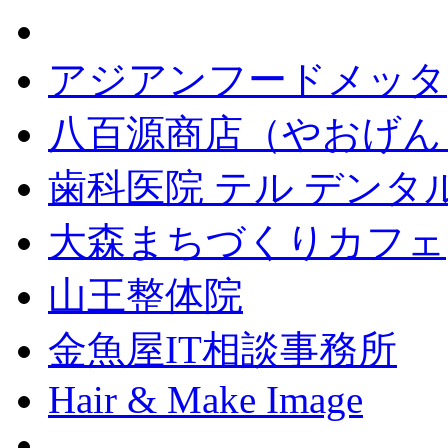
アジアンフードメッタ
八百源商店（やおげん
歯科医院 テル デンタ
大森まちづくりカフェ
山王整体院
金魚屋IT相談事務所
Hair & Make Image