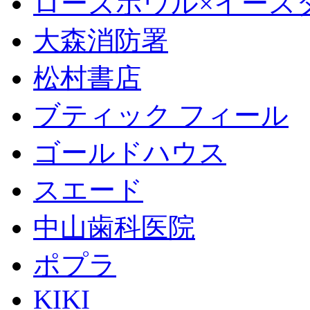
ローズボウル×イースター 
大森消防署
松村書店
ブティック フィール
ゴールドハウス
スエード
中山歯科医院
ポプラ
KIKI