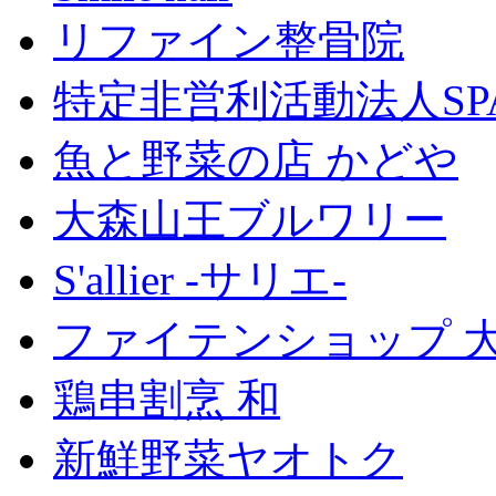
リファイン整骨院
特定非営利活動法人SP
魚と野菜の店 かどや
大森山王ブルワリー
S'allier -サリエ-
ファイテンショップ 
鶏串割烹 和
新鮮野菜ヤオトク