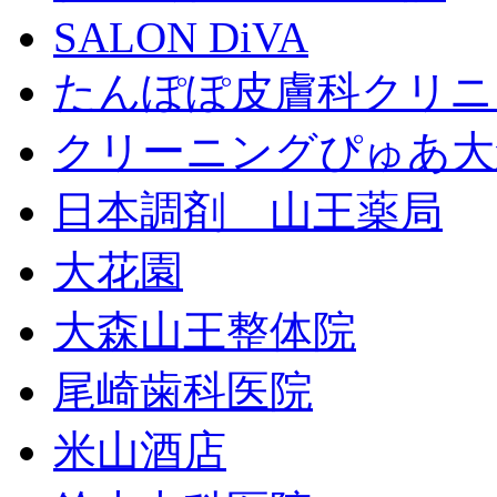
SALON DiVA
たんぽぽ皮膚科クリニ
クリーニングぴゅあ大
日本調剤 山王薬局
大花園
大森山王整体院
尾崎歯科医院
米山酒店