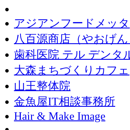
アジアンフードメッタ
八百源商店（やおげん
歯科医院 テル デンタ
大森まちづくりカフェ
山王整体院
金魚屋IT相談事務所
Hair & Make Image