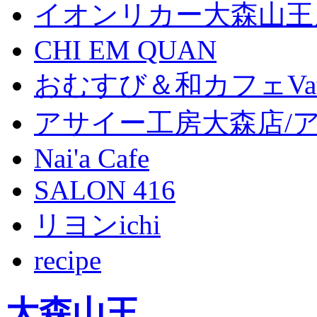
イオンリカー大森山王
CHI EM QUAN
おむすび＆和カフェVat
アサイー工房大森店/
Nai'a Cafe
SALON 416
リヨンichi
recipe
大森山王