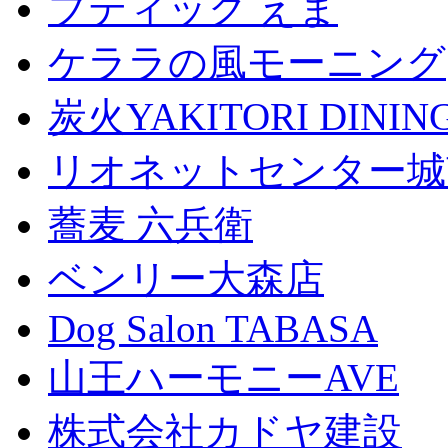
ブティック えま
ケララの風モーニング
炭火YAKITORI DINI
リオネットセンター城
蕎麦 六兵衛
ベンリー大森店
Dog Salon TABASA
山王ハーモニーAVE
株式会社カドヤ建設