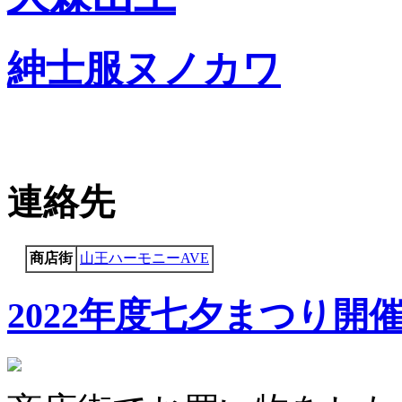
紳士服ヌノカワ
連絡先
商店街
山王ハーモニーAVE
2022年度七夕まつり開