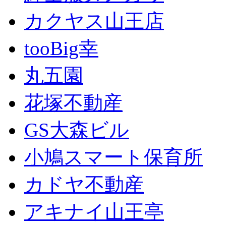
カクヤス山王店
tooBig幸
丸五園
花塚不動産
GS大森ビル
小鳩スマート保育所
カドヤ不動産
アキナイ山王亭