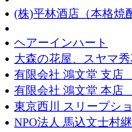
(株)平林酒店（本格
ヘアーインハート
大森の花屋、スヤマ秀
有限会社 鴻文堂 支店
有限会社 鴻文堂 本
東京西川 スリープショ
NPO法人 馬込文士村