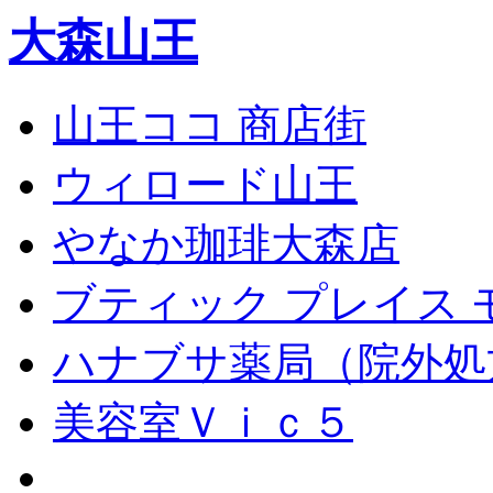
大森山王
山王ココ 商店街
ウィロード山王
やなか珈琲大森店
ブティック プレイス 
ハナブサ薬局（院外処
美容室Ｖｉｃ５