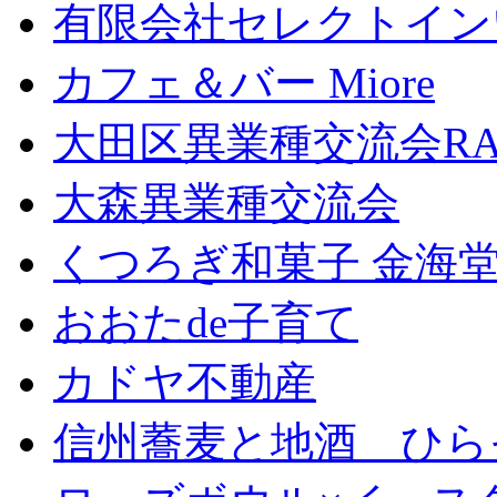
有限会社セレクトイン
カフェ＆バー Miore
大田区異業種交流会RA
大森異業種交流会
くつろぎ和菓子 金海
おおたde子育て
カドヤ不動産
信州蕎麦と地酒 ひら