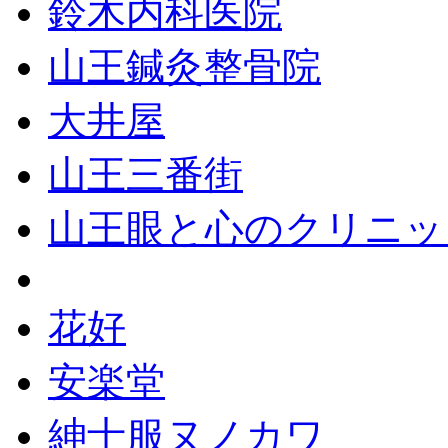
鈴木内科医院
山王鍼灸整骨院
大井屋
山王三番街
山王眼と心のクリニッ
花好
安楽堂
紳士服ヌノカワ