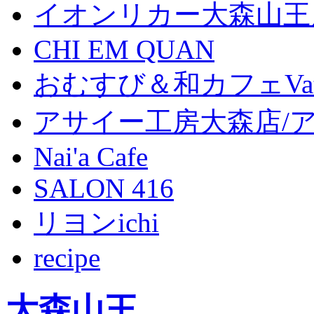
イオンリカー大森山王
CHI EM QUAN
おむすび＆和カフェVat
アサイー工房大森店/
Nai'a Cafe
SALON 416
リヨンichi
recipe
大森山王