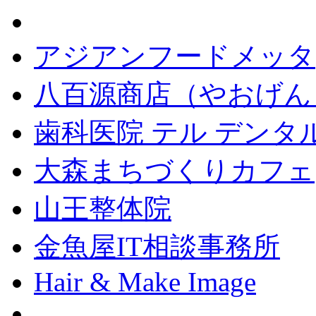
アジアンフードメッタ
八百源商店（やおげん
歯科医院 テル デンタ
大森まちづくりカフェ
山王整体院
金魚屋IT相談事務所
Hair & Make Image