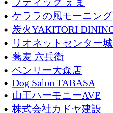
ブティック えま
ケララの風モーニング
炭火YAKITORI DINI
リオネットセンター城
蕎麦 六兵衛
ベンリー大森店
Dog Salon TABASA
山王ハーモニーAVE
株式会社カドヤ建設