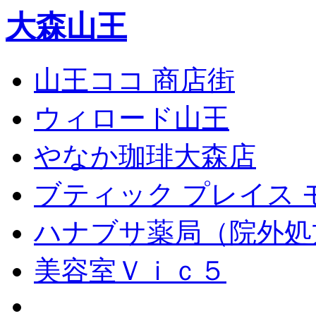
大森山王
山王ココ 商店街
ウィロード山王
やなか珈琲大森店
ブティック プレイス 
ハナブサ薬局（院外処
美容室Ｖｉｃ５