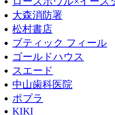
ローズボウル×イースター 
大森消防署
松村書店
ブティック フィール
ゴールドハウス
スエード
中山歯科医院
ポプラ
KIKI