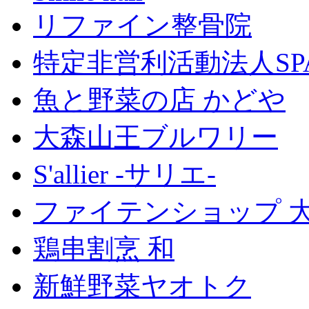
リファイン整骨院
特定非営利活動法人SP
魚と野菜の店 かどや
大森山王ブルワリー
S'allier -サリエ-
ファイテンショップ 
鶏串割烹 和
新鮮野菜ヤオトク