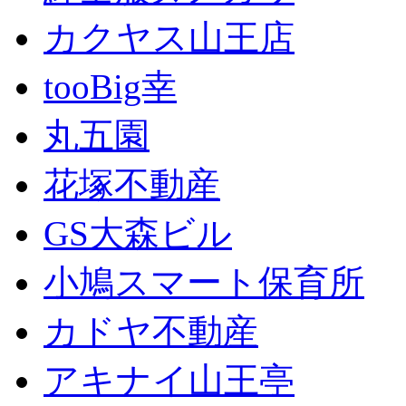
カクヤス山王店
tooBig幸
丸五園
花塚不動産
GS大森ビル
小鳩スマート保育所
カドヤ不動産
アキナイ山王亭