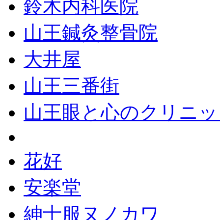
鈴木内科医院
山王鍼灸整骨院
大井屋
山王三番街
山王眼と心のクリニッ
花好
安楽堂
紳士服ヌノカワ