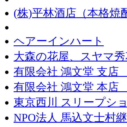
(株)平林酒店（本格
ヘアーインハート
大森の花屋、スヤマ秀
有限会社 鴻文堂 支店
有限会社 鴻文堂 本
東京西川 スリープショ
NPO法人 馬込文士村