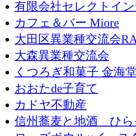
有限会社セレクトイン
カフェ＆バー Miore
大田区異業種交流会RA
大森異業種交流会
くつろぎ和菓子 金海
おおたde子育て
カドヤ不動産
信州蕎麦と地酒 ひら