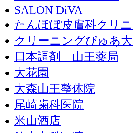
SALON DiVA
たんぽぽ皮膚科クリニ
クリーニングぴゅあ大
日本調剤 山王薬局
大花園
大森山王整体院
尾崎歯科医院
米山酒店