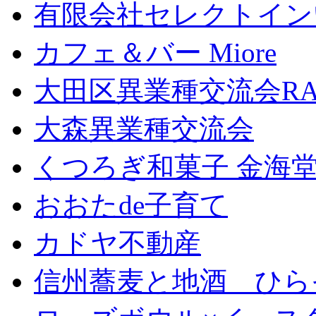
有限会社セレクトイン
カフェ＆バー Miore
大田区異業種交流会RA
大森異業種交流会
くつろぎ和菓子 金海
おおたde子育て
カドヤ不動産
信州蕎麦と地酒 ひら