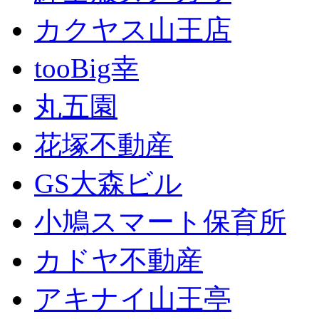
カクヤス山王店
tooBig幸
丸五園
花塚不動産
GS大森ビル
小鳩スマート保育所
カドヤ不動産
アキナイ山王亭