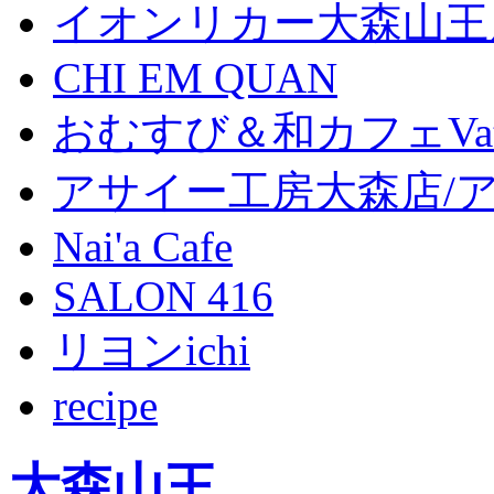
イオンリカー大森山王
CHI EM QUAN
おむすび＆和カフェVat
アサイー工房大森店/
Nai'a Cafe
SALON 416
リヨンichi
recipe
大森山王