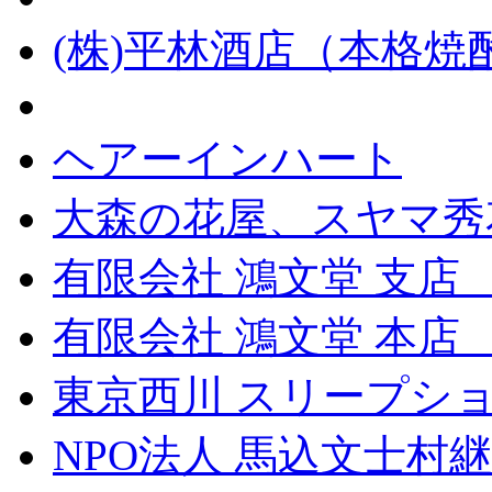
(株)平林酒店（本格
ヘアーインハート
大森の花屋、スヤマ秀
有限会社 鴻文堂 支店
有限会社 鴻文堂 本
東京西川 スリープショ
NPO法人 馬込文士村