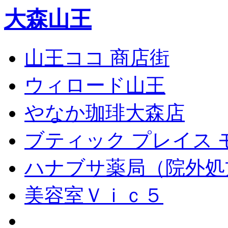
大森山王
山王ココ 商店街
ウィロード山王
やなか珈琲大森店
ブティック プレイス 
ハナブサ薬局（院外処
美容室Ｖｉｃ５