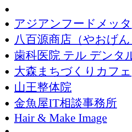
アジアンフードメッタ
八百源商店（やおげん
歯科医院 テル デンタ
大森まちづくりカフェ
山王整体院
金魚屋IT相談事務所
Hair & Make Image