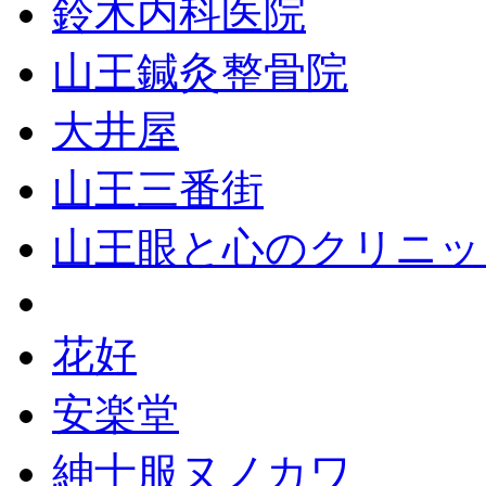
鈴木内科医院
山王鍼灸整骨院
大井屋
山王三番街
山王眼と心のクリニッ
花好
安楽堂
紳士服ヌノカワ