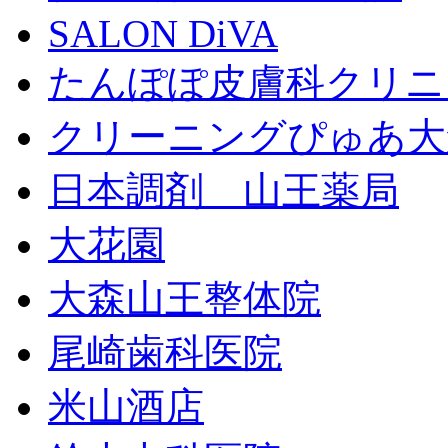
SALON DiVA
たんぽぽ皮膚科クリニ
クリーニングぴゅあ大
日本調剤 山王薬局
大花園
大森山王整体院
尾崎歯科医院
米山酒店