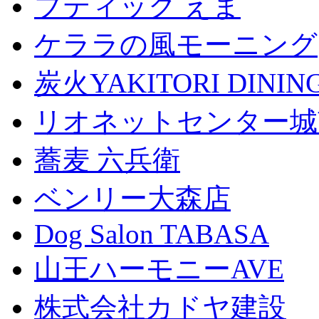
ブティック えま
ケララの風モーニング
炭火YAKITORI DINI
リオネットセンター城
蕎麦 六兵衛
ベンリー大森店
Dog Salon TABASA
山王ハーモニーAVE
株式会社カドヤ建設