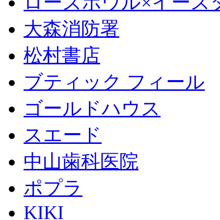
ローズボウル×イースター 
大森消防署
松村書店
ブティック フィール
ゴールドハウス
スエード
中山歯科医院
ポプラ
KIKI