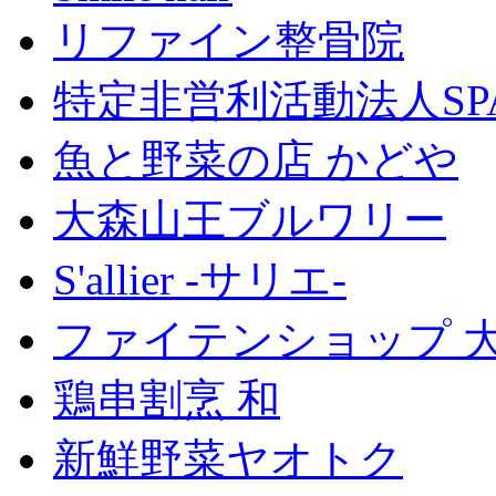
リファイン整骨院
特定非営利活動法人SP
魚と野菜の店 かどや
大森山王ブルワリー
S'allier -サリエ-
ファイテンショップ 
鶏串割烹 和
新鮮野菜ヤオトク