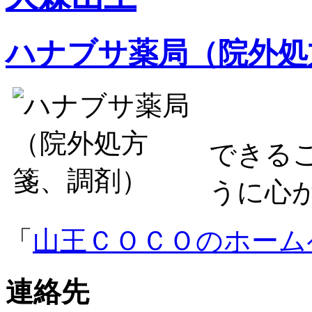
ハナブサ薬局（院外処
できる
うに心
「
山王ＣＯＣＯのホームペ
連絡先