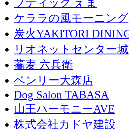
ブティック えま
ケララの風モーニング
炭火YAKITORI DINI
リオネットセンター城
蕎麦 六兵衛
ベンリー大森店
Dog Salon TABASA
山王ハーモニーAVE
株式会社カドヤ建設