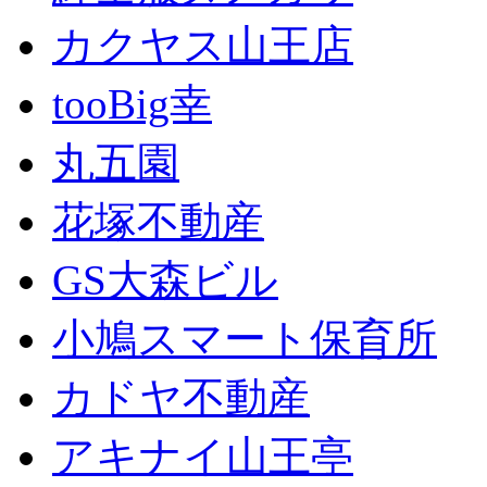
カクヤス山王店
tooBig幸
丸五園
花塚不動産
GS大森ビル
小鳩スマート保育所
カドヤ不動産
アキナイ山王亭