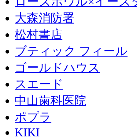
ローズボウル×イースター 
大森消防署
松村書店
ブティック フィール
ゴールドハウス
スエード
中山歯科医院
ポプラ
KIKI