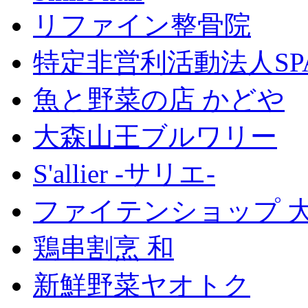
リファイン整骨院
特定非営利活動法人SP
魚と野菜の店 かどや
大森山王ブルワリー
S'allier -サリエ-
ファイテンショップ 
鶏串割烹 和
新鮮野菜ヤオトク