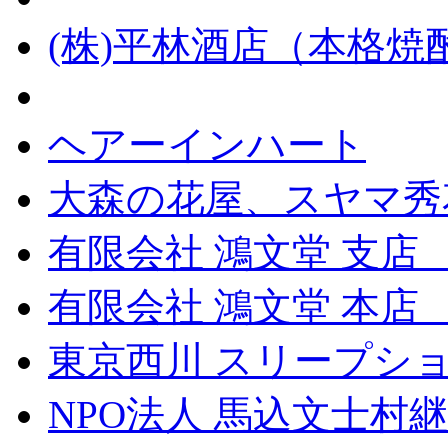
(株)平林酒店（本格
ヘアーインハート
大森の花屋、スヤマ秀
有限会社 鴻文堂 支店
有限会社 鴻文堂 本
東京西川 スリープショ
NPO法人 馬込文士村