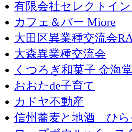
有限会社セレクトイン
カフェ＆バー Miore
大田区異業種交流会RA
大森異業種交流会
くつろぎ和菓子 金海
おおたde子育て
カドヤ不動産
信州蕎麦と地酒 ひら