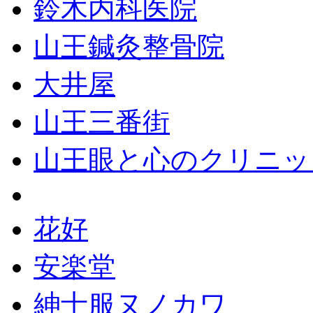
鈴木内科医院
山王鍼灸整骨院
大井屋
山王三番街
山王眼と心のクリニッ
花好
安楽堂
紳士服ヌノカワ