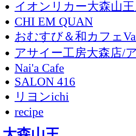
イオンリカー大森山王
CHI EM QUAN
おむすび＆和カフェVat
アサイー工房大森店/
Nai'a Cafe
SALON 416
リヨンichi
recipe
大森山王