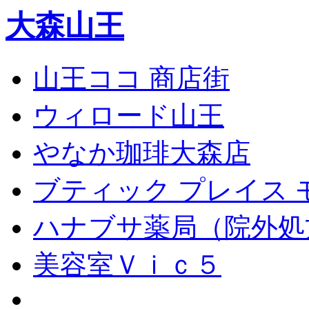
大森山王
山王ココ 商店街
ウィロード山王
やなか珈琲大森店
ブティック プレイス 
ハナブサ薬局（院外処
美容室Ｖｉｃ５