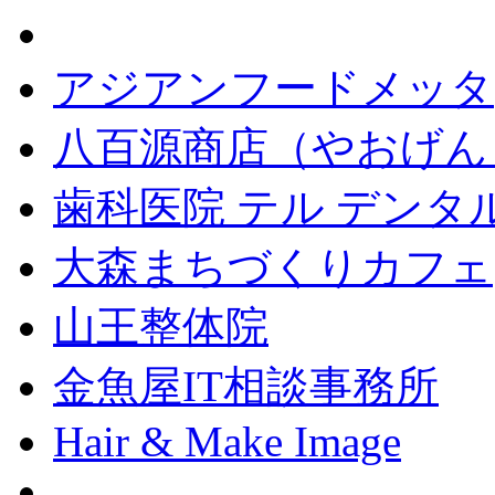
アジアンフードメッタ
八百源商店（やおげん
歯科医院 テル デンタ
大森まちづくりカフェ
山王整体院
金魚屋IT相談事務所
Hair & Make Image