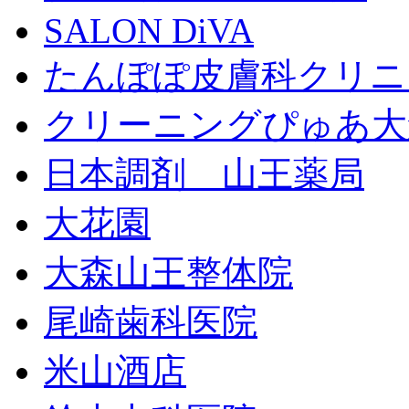
SALON DiVA
たんぽぽ皮膚科クリニ
クリーニングぴゅあ大
日本調剤 山王薬局
大花園
大森山王整体院
尾崎歯科医院
米山酒店