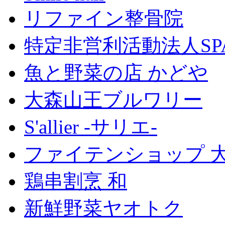
リファイン整骨院
特定非営利活動法人SP
魚と野菜の店 かどや
大森山王ブルワリー
S'allier -サリエ-
ファイテンショップ 
鶏串割烹 和
新鮮野菜ヤオトク