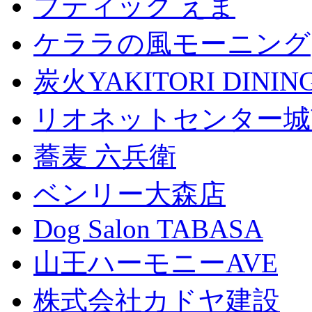
ブティック えま
ケララの風モーニング
炭火YAKITORI DINI
リオネットセンター城
蕎麦 六兵衛
ベンリー大森店
Dog Salon TABASA
山王ハーモニーAVE
株式会社カドヤ建設