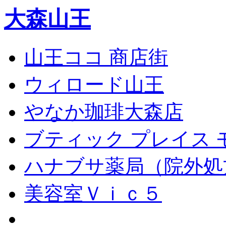
大森山王
山王ココ 商店街
ウィロード山王
やなか珈琲大森店
ブティック プレイス 
ハナブサ薬局（院外処
美容室Ｖｉｃ５