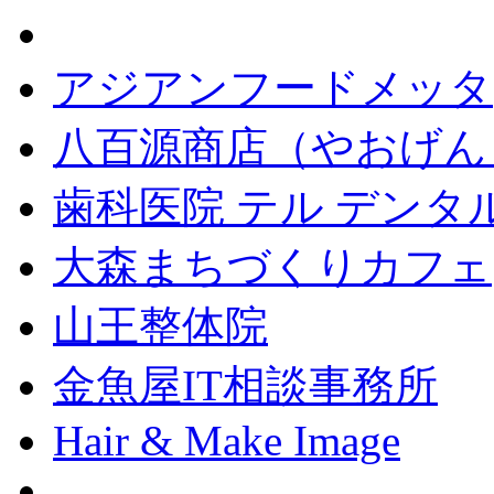
アジアンフードメッタ
八百源商店（やおげん
歯科医院 テル デンタ
大森まちづくりカフェ
山王整体院
金魚屋IT相談事務所
Hair & Make Image