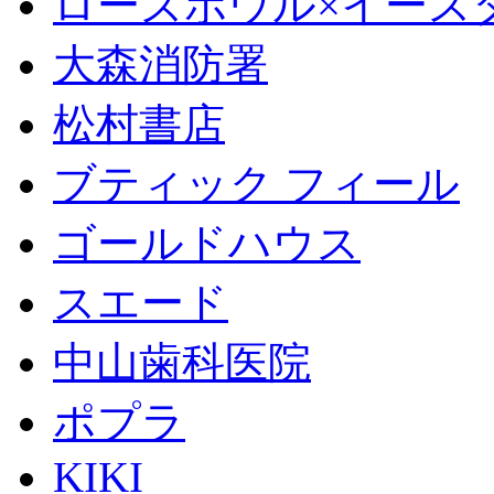
ローズボウル×イースター 
大森消防署
松村書店
ブティック フィール
ゴールドハウス
スエード
中山歯科医院
ポプラ
KIKI