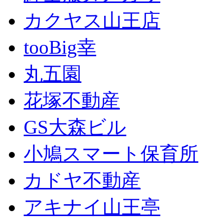
カクヤス山王店
tooBig幸
丸五園
花塚不動産
GS大森ビル
小鳩スマート保育所
カドヤ不動産
アキナイ山王亭