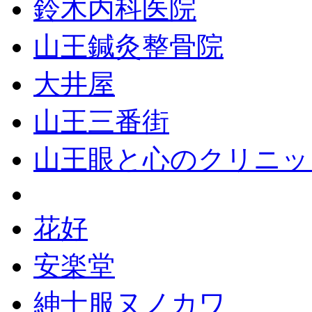
鈴木内科医院
山王鍼灸整骨院
大井屋
山王三番街
山王眼と心のクリニッ
花好
安楽堂
紳士服ヌノカワ