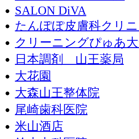
SALON DiVA
たんぽぽ皮膚科クリニ
クリーニングぴゅあ大
日本調剤 山王薬局
大花園
大森山王整体院
尾崎歯科医院
米山酒店