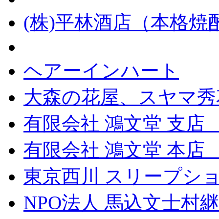
(株)平林酒店（本格
ヘアーインハート
大森の花屋、スヤマ秀
有限会社 鴻文堂 支店
有限会社 鴻文堂 本
東京西川 スリープショ
NPO法人 馬込文士村