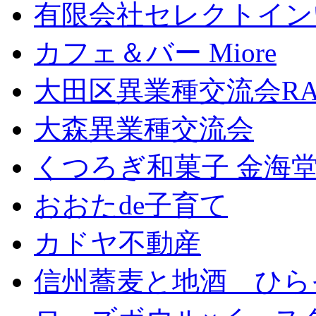
有限会社セレクトイン
カフェ＆バー Miore
大田区異業種交流会RA
大森異業種交流会
くつろぎ和菓子 金海
おおたde子育て
カドヤ不動産
信州蕎麦と地酒 ひら