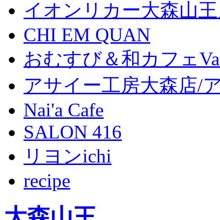
イオンリカー大森山王
CHI EM QUAN
おむすび＆和カフェVat
アサイー工房大森店/
Nai'a Cafe
SALON 416
リヨンichi
recipe
大森山王