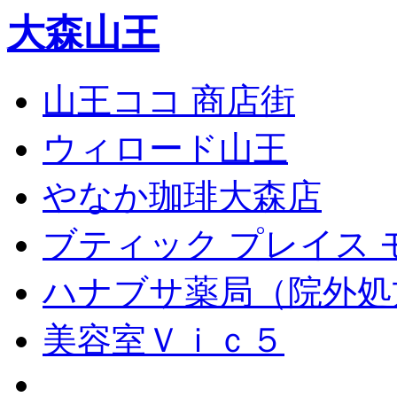
大森山王
山王ココ 商店街
ウィロード山王
やなか珈琲大森店
ブティック プレイス 
ハナブサ薬局（院外処
美容室Ｖｉｃ５