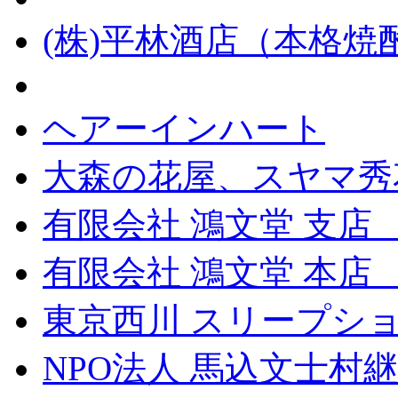
(株)平林酒店（本格
ヘアーインハート
大森の花屋、スヤマ秀
有限会社 鴻文堂 支店
有限会社 鴻文堂 本
東京西川 スリープショ
NPO法人 馬込文士村