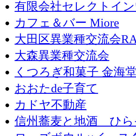
有限会社セレクトイン
カフェ＆バー Miore
大田区異業種交流会RA
大森異業種交流会
くつろぎ和菓子 金海
おおたde子育て
カドヤ不動産
信州蕎麦と地酒 ひら