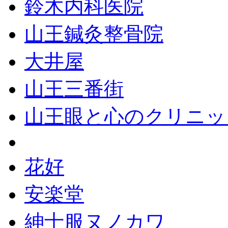
鈴木内科医院
山王鍼灸整骨院
大井屋
山王三番街
山王眼と心のクリニッ
花好
安楽堂
紳士服ヌノカワ