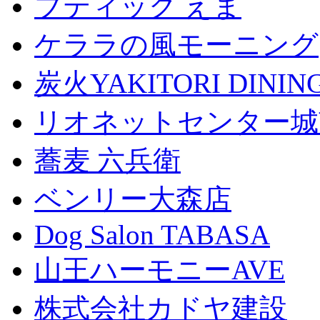
ブティック えま
ケララの風モーニング
炭火YAKITORI DINI
リオネットセンター城
蕎麦 六兵衛
ベンリー大森店
Dog Salon TABASA
山王ハーモニーAVE
株式会社カドヤ建設