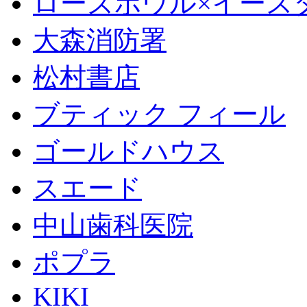
ローズボウル×イースター 
大森消防署
松村書店
ブティック フィール
ゴールドハウス
スエード
中山歯科医院
ポプラ
KIKI