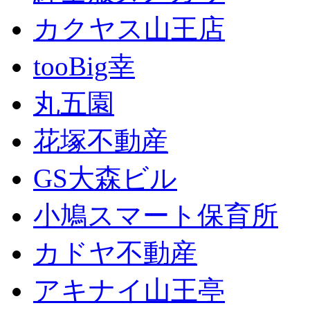
カクヤス山王店
tooBig幸
丸五園
花塚不動産
GS大森ビル
小鳩スマート保育所
カドヤ不動産
アキナイ山王亭