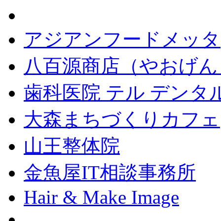
アジアンフードメッタ
八百源商店（やおげん
歯科医院 テル デンタ
大森まちづくりカフェ
山王整体院
金魚屋IT相談事務所
Hair & Make Image