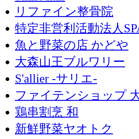
リファイン整骨院
特定非営利活動法人SP
魚と野菜の店 かどや
大森山王ブルワリー
S'allier -サリエ-
ファイテンショップ 
鶏串割烹 和
新鮮野菜ヤオトク