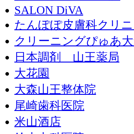
SALON DiVA
たんぽぽ皮膚科クリニ
クリーニングぴゅあ大
日本調剤 山王薬局
大花園
大森山王整体院
尾崎歯科医院
米山酒店