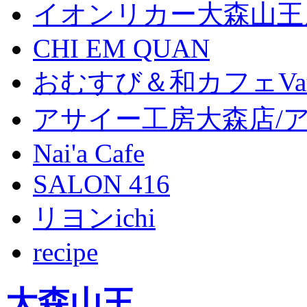
イオンリカー大森山王
CHI EM QUAN
おむすび＆和カフェVat
アサイー工房大森店/
Nai'a Cafe
SALON 416
リヨンichi
recipe
大森山王