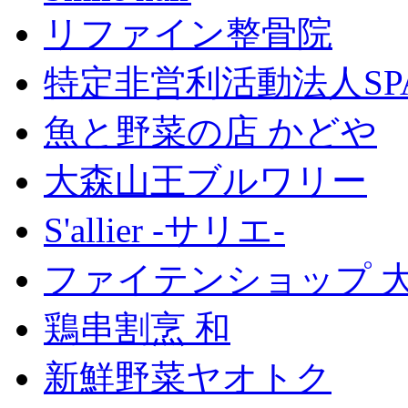
リファイン整骨院
特定非営利活動法人SP
魚と野菜の店 かどや
大森山王ブルワリー
S'allier -サリエ-
ファイテンショップ 
鶏串割烹 和
新鮮野菜ヤオトク