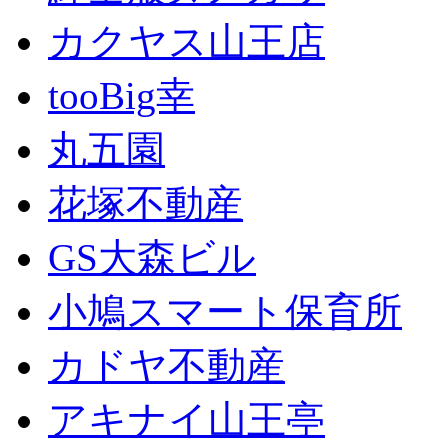
カクヤス山王店
tooBig幸
丸五園
花塚不動産
GS大森ビル
小鳩スマート保育所
カドヤ不動産
アキナイ山王亭