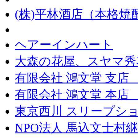
(株)平林酒店（本格
ヘアーインハート
大森の花屋、スヤマ秀
有限会社 鴻文堂 支店
有限会社 鴻文堂 本
東京西川 スリープショ
NPO法人 馬込文士村