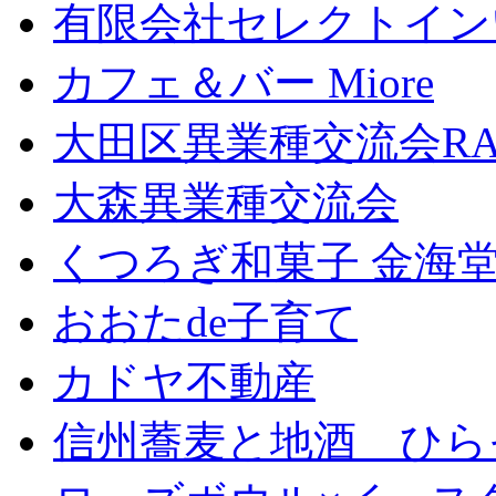
有限会社セレクトイン
カフェ＆バー Miore
大田区異業種交流会RA
大森異業種交流会
くつろぎ和菓子 金海
おおたde子育て
カドヤ不動産
信州蕎麦と地酒 ひら