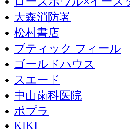
ローズボウル×イースター 
大森消防署
松村書店
ブティック フィール
ゴールドハウス
スエード
中山歯科医院
ポプラ
KIKI