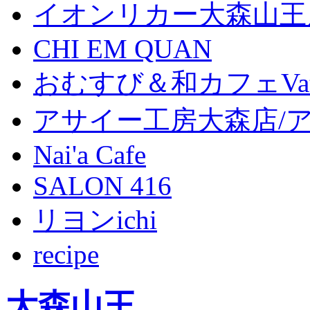
イオンリカー大森山王
CHI EM QUAN
おむすび＆和カフェVat
アサイー工房大森店/
Nai'a Cafe
SALON 416
リヨンichi
recipe
大森山王