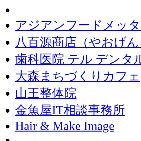
アジアンフードメッタ
八百源商店（やおげん
歯科医院 テル デンタ
大森まちづくりカフェ
山王整体院
金魚屋IT相談事務所
Hair & Make Image