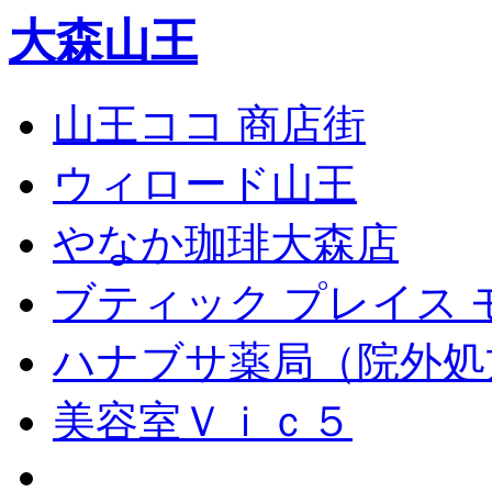
大森山王
山王ココ 商店街
ウィロード山王
やなか珈琲大森店
ブティック プレイス 
ハナブサ薬局（院外処
美容室Ｖｉｃ５