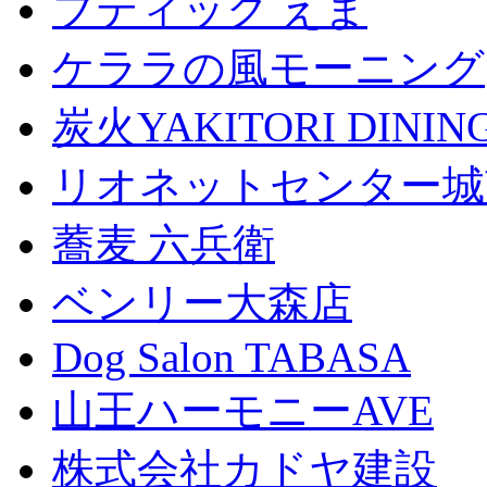
ブティック えま
ケララの風モーニング
炭火YAKITORI DINI
リオネットセンター城
蕎麦 六兵衛
ベンリー大森店
Dog Salon TABASA
山王ハーモニーAVE
株式会社カドヤ建設