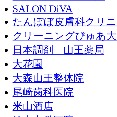
SALON DiVA
たんぽぽ皮膚科クリニ
クリーニングぴゅあ大
日本調剤 山王薬局
大花園
大森山王整体院
尾崎歯科医院
米山酒店