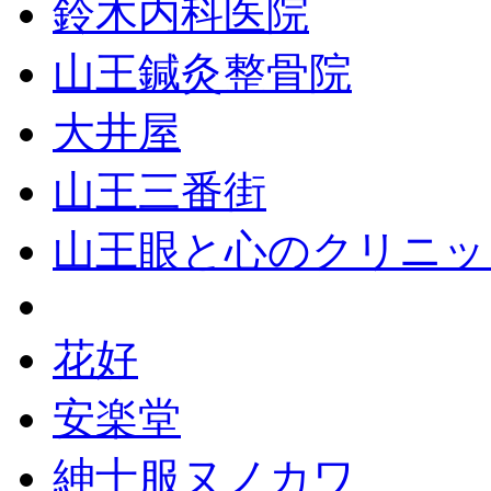
鈴木内科医院
山王鍼灸整骨院
大井屋
山王三番街
山王眼と心のクリニッ
花好
安楽堂
紳士服ヌノカワ