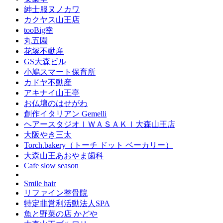
紳士服ヌノカワ
カクヤス山王店
tooBig幸
丸五園
花塚不動産
GS大森ビル
小鳩スマート保育所
カドヤ不動産
アキナイ山王亭
お仏壇のはせがわ
創作イタリアン Gemelli
ヘアースタジオＩＷＡＳＡＫＩ大森山王店
大阪やき三太
Torch.bakery（トーチ ドット ベーカリー）
大森山王あおやま歯科
Cafe slow season
Smile hair
リファイン整骨院
特定非営利活動法人SPA
魚と野菜の店 かどや