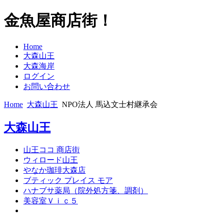
金魚屋商店街！
Home
大森山王
大森海岸
ログイン
お問い合わせ
Home
大森山王
NPO法人 馬込文士村継承会
大森山王
山王ココ 商店街
ウィロード山王
やなか珈琲大森店
ブティック プレイス モア
ハナブサ薬局（院外処方箋、調剤）
美容室Ｖｉｃ５