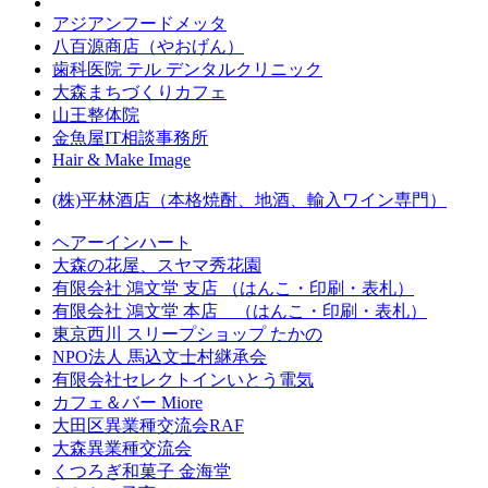
アジアンフードメッタ
八百源商店（やおげん）
歯科医院 テル デンタルクリニック
大森まちづくりカフェ
山王整体院
金魚屋IT相談事務所
Hair & Make Image
(株)平林酒店（本格焼酎、地酒、輸入ワイン専門）
ヘアーインハート
大森の花屋、スヤマ秀花園
有限会社 鴻文堂 支店 （はんこ・印刷・表札）
有限会社 鴻文堂 本店 （はんこ・印刷・表札）
東京西川 スリープショップ たかの
NPO法人 馬込文士村継承会
有限会社セレクトインいとう電気
カフェ＆バー Miore
大田区異業種交流会RAF
大森異業種交流会
くつろぎ和菓子 金海堂