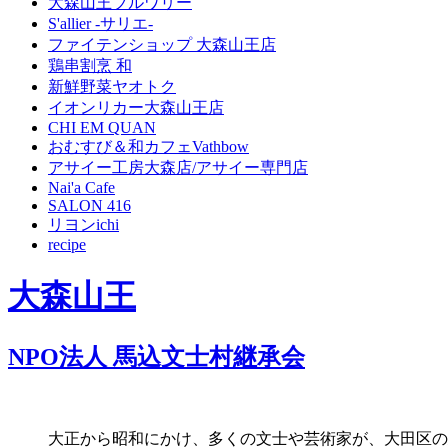
大森山王ブルワリー
S'allier -サリエ-
ファイテンショップ 大森山王店
鶏串割烹 和
新鮮野菜ヤオトク
イオンリカー大森山王店
CHI EM QUAN
おむすび＆和カフェVathbow
アサイー工房大森店/アサイー専門店
Nai'a Cafe
SALON 416
リヨンichi
recipe
大森山王
NPO法人 馬込文士村継承会
大正から昭和にかけ、多くの文士や芸術家が、大田区の