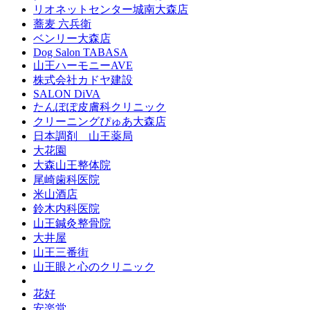
リオネットセンター城南大森店
蕎麦 六兵衛
ベンリー大森店
Dog Salon TABASA
山王ハーモニーAVE
株式会社カドヤ建設
SALON DiVA
たんぽぽ皮膚科クリニック
クリーニングぴゅあ大森店
日本調剤 山王薬局
大花園
大森山王整体院
尾崎歯科医院
米山酒店
鈴木内科医院
山王鍼灸整骨院
大井屋
山王三番街
山王眼と心のクリニック
花好
安楽堂