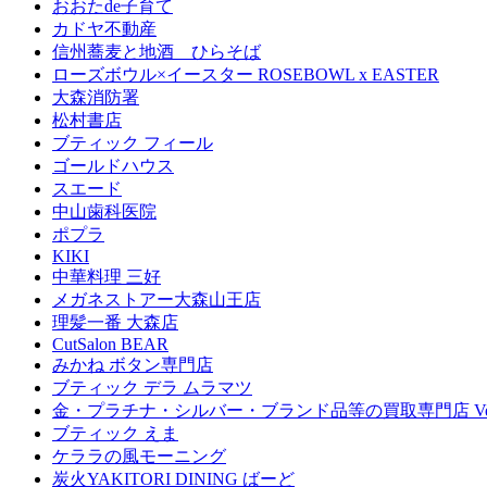
おおたde子育て
カドヤ不動産
信州蕎麦と地酒 ひらそば
ローズボウル×イースター ROSEBOWL x EASTER
大森消防署
松村書店
ブティック フィール
ゴールドハウス
スエード
中山歯科医院
ポプラ
KIKI
中華料理 三好
メガネストアー大森山王店
理髪一番 大森店
CutSalon BEAR
みかね ボタン専門店
ブティック デラ ムラマツ
金・プラチナ・シルバー・ブランド品等の買取専門店 Ven
ブティック えま
ケララの風モーニング
炭火YAKITORI DINING ばーど