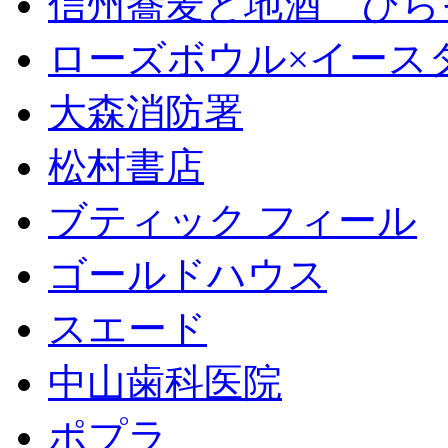
信州蕎麦と地酒 ひら
ローズボウル×イースター 
大森消防署
松村書店
ブティック フィール
ゴールドハウス
スエード
中山歯科医院
ポプラ