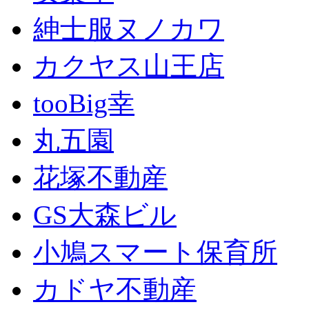
紳士服ヌノカワ
カクヤス山王店
tooBig幸
丸五園
花塚不動産
GS大森ビル
小鳩スマート保育所
カドヤ不動産