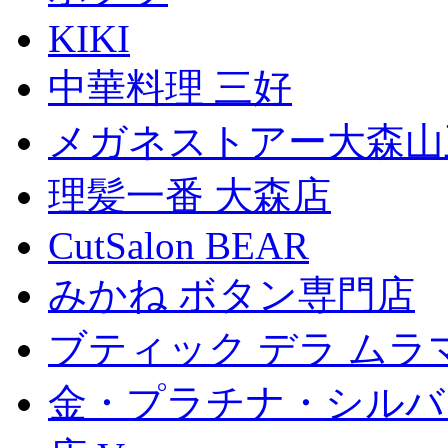
KIKI
中華料理 三好
メガネストアー大森山
理髪一番 大森店
CutSalon BEAR
みかね ボタン専門店
ブティック デラ ムラ
金・プラチナ・シルバ