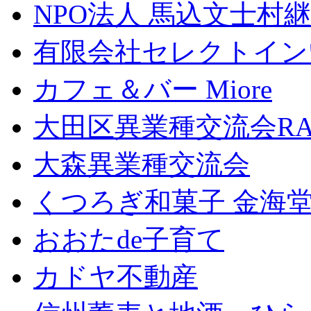
NPO法人 馬込文士村
有限会社セレクトイン
カフェ＆バー Miore
大田区異業種交流会RA
大森異業種交流会
くつろぎ和菓子 金海
おおたde子育て
カドヤ不動産