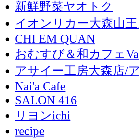
新鮮野菜ヤオトク
イオンリカー大森山王
CHI EM QUAN
おむすび＆和カフェVat
アサイー工房大森店/
Nai'a Cafe
SALON 416
リヨンichi
recipe