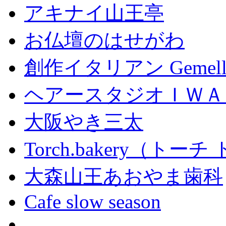
アキナイ山王亭
お仏壇のはせがわ
創作イタリアン Gemell
ヘアースタジオＩＷＡ
大阪やき三太
Torch.bakery（ト
大森山王あおやま歯科
Cafe slow season