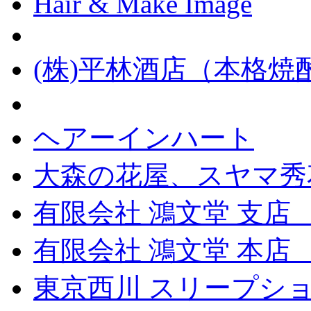
Hair & Make Image
(株)平林酒店（本格
ヘアーインハート
大森の花屋、スヤマ秀
有限会社 鴻文堂 支店
有限会社 鴻文堂 本
東京西川 スリープショ