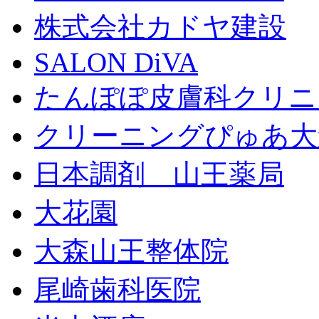
株式会社カドヤ建設
SALON DiVA
たんぽぽ皮膚科クリニ
クリーニングぴゅあ大
日本調剤 山王薬局
大花園
大森山王整体院
尾崎歯科医院