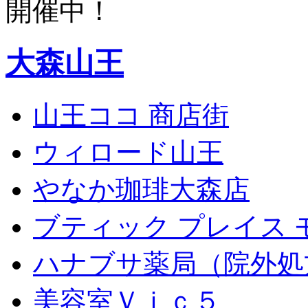
開催中！
大森山王
山王ココ 商店街
ウィロード山王
やなか珈琲大森店
ブティック プレイス 
ハナブサ薬局（院外処
美容室Ｖｉｃ５