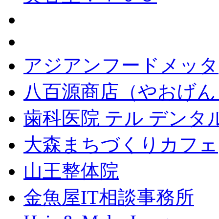
アジアンフードメッタ
八百源商店（やおげん
歯科医院 テル デンタ
大森まちづくりカフェ
山王整体院
金魚屋IT相談事務所