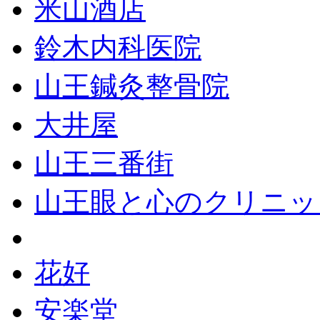
米山酒店
鈴木内科医院
山王鍼灸整骨院
大井屋
山王三番街
山王眼と心のクリニッ
花好
安楽堂