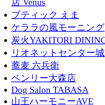
店 Venus
ブティック えま
ケララの風モーニング
炭火YAKITORI DINI
リオネットセンター城
蕎麦 六兵衛
ベンリー大森店
Dog Salon TABASA
山王ハーモニーAVE