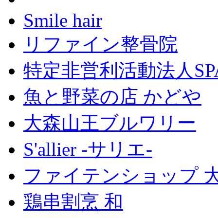
Smile hair
リファイン整骨院
特定非営利活動法人SP
魚と野菜の店 かどや
大森山王ブルワリー
S'allier -サリエ-
ファイテンショップ 
鶏串割烹 和