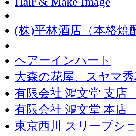
Hair & Make Image
(株)平林酒店（本格
ヘアーインハート
大森の花屋、スヤマ秀
有限会社 鴻文堂 支店
有限会社 鴻文堂 本
東京西川 スリープショ