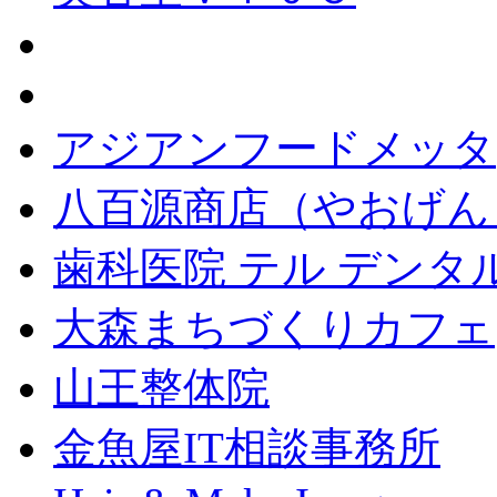
アジアンフードメッタ
八百源商店（やおげん
歯科医院 テル デンタ
大森まちづくりカフェ
山王整体院
金魚屋IT相談事務所