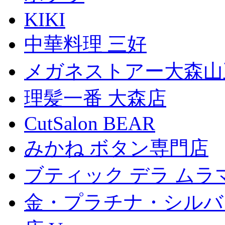
KIKI
中華料理 三好
メガネストアー大森山
理髪一番 大森店
CutSalon BEAR
みかね ボタン専門店
ブティック デラ ムラ
金・プラチナ・シルバ