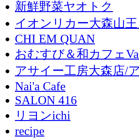
新鮮野菜ヤオトク
イオンリカー大森山王
CHI EM QUAN
おむすび＆和カフェVat
アサイー工房大森店/
Nai'a Cafe
SALON 416
リヨンichi
recipe