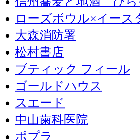
信州蕎麦と地酒 ひら
ローズボウル×イースター 
大森消防署
松村書店
ブティック フィール
ゴールドハウス
スエード
中山歯科医院
ポプラ