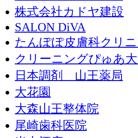
株式会社カドヤ建設
SALON DiVA
たんぽぽ皮膚科クリニ
クリーニングぴゅあ大
日本調剤 山王薬局
大花園
大森山王整体院
尾崎歯科医院