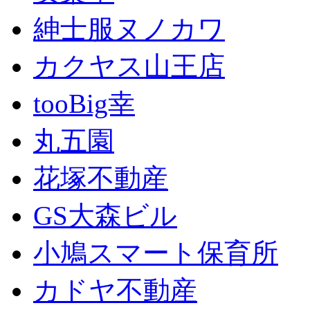
紳士服ヌノカワ
カクヤス山王店
tooBig幸
丸五園
花塚不動産
GS大森ビル
小鳩スマート保育所
カドヤ不動産