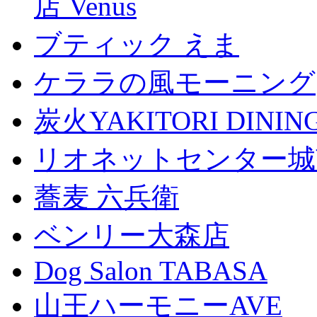
店 Venus
ブティック えま
ケララの風モーニング
炭火YAKITORI DINI
リオネットセンター城
蕎麦 六兵衛
ベンリー大森店
Dog Salon TABASA
山王ハーモニーAVE