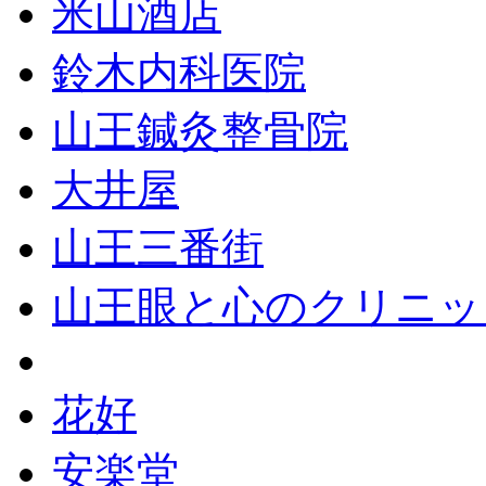
米山酒店
鈴木内科医院
山王鍼灸整骨院
大井屋
山王三番街
山王眼と心のクリニッ
花好
安楽堂