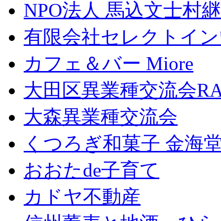
NPO法人 馬込文士村
有限会社セレクトイン
カフェ＆バー Miore
大田区異業種交流会RA
大森異業種交流会
くつろぎ和菓子 金海
おおたde子育て
カドヤ不動産