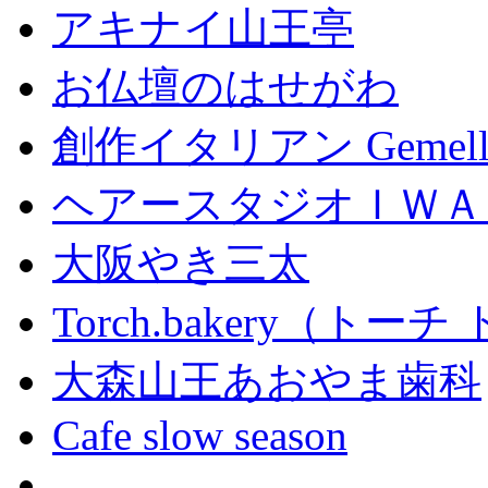
アキナイ山王亭
お仏壇のはせがわ
創作イタリアン Gemell
ヘアースタジオＩＷＡ
大阪やき三太
Torch.bakery（ト
大森山王あおやま歯科
Cafe slow season