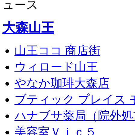
ュース
大森山王
山王ココ 商店街
ウィロード山王
やなか珈琲大森店
ブティック プレイス 
ハナブサ薬局（院外処
美容室Ｖｉｃ５