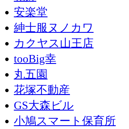
安楽堂
紳士服ヌノカワ
カクヤス山王店
tooBig幸
丸五園
花塚不動産
GS大森ビル
小鳩スマート保育所