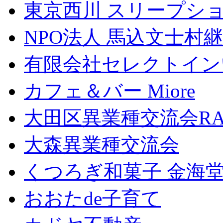
東京西川 スリープショ
NPO法人 馬込文士村
有限会社セレクトイン
カフェ＆バー Miore
大田区異業種交流会RA
大森異業種交流会
くつろぎ和菓子 金海
おおたde子育て