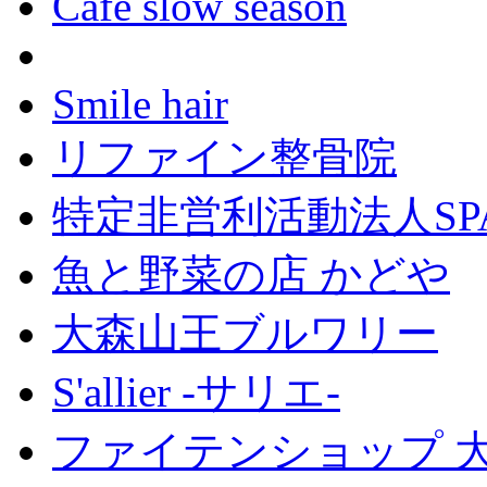
Cafe slow season
Smile hair
リファイン整骨院
特定非営利活動法人SP
魚と野菜の店 かどや
大森山王ブルワリー
S'allier -サリエ-
ファイテンショップ 