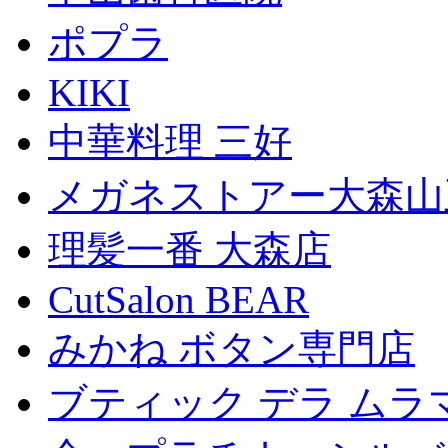
ポプラ
KIKI
中華料理 三好
メガネストアー大森山
理髪一番 大森店
CutSalon BEAR
みかね ボタン専門店
ブティック デラ ムラ