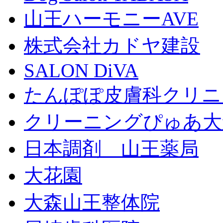
山王ハーモニーAVE
株式会社カドヤ建設
SALON DiVA
たんぽぽ皮膚科クリニ
クリーニングぴゅあ大
日本調剤 山王薬局
大花園
大森山王整体院