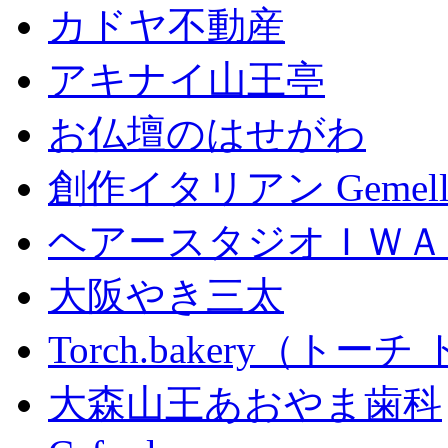
カドヤ不動産
アキナイ山王亭
お仏壇のはせがわ
創作イタリアン Gemell
ヘアースタジオＩＷＡ
大阪やき三太
Torch.bakery（ト
大森山王あおやま歯科