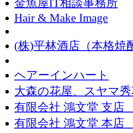
金魚屋IT相談事務所
Hair & Make Image
(株)平林酒店（本格
ヘアーインハート
大森の花屋、スヤマ秀
有限会社 鴻文堂 支店
有限会社 鴻文堂 本