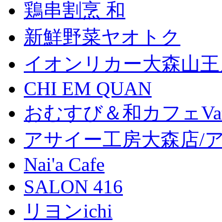
鶏串割烹 和
新鮮野菜ヤオトク
イオンリカー大森山王
CHI EM QUAN
おむすび＆和カフェVat
アサイー工房大森店/
Nai'a Cafe
SALON 416
リヨンichi