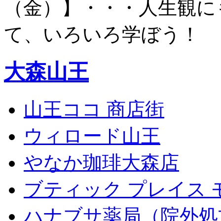
（金）】・・・人生観に
て、いろいろ学ぼう！
大森山王
山王ココ 商店街
ウィロード山王
やなか珈琲大森店
ブティック プレイス 
ハナブサ薬局（院外処