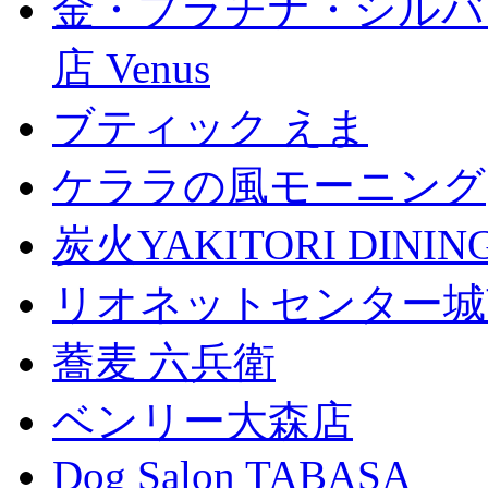
金・プラチナ・シルバ
店 Venus
ブティック えま
ケララの風モーニング
炭火YAKITORI DINI
リオネットセンター城
蕎麦 六兵衛
ベンリー大森店
Dog Salon TABASA