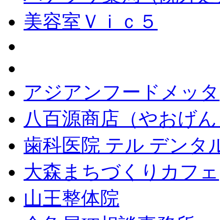
美容室Ｖｉｃ５
アジアンフードメッタ
八百源商店（やおげん
歯科医院 テル デンタ
大森まちづくりカフェ
山王整体院