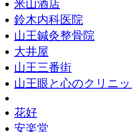
米山酒店
鈴木内科医院
山王鍼灸整骨院
大井屋
山王三番街
山王眼と心のクリニッ
花好
安楽堂