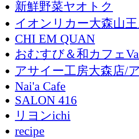
新鮮野菜ヤオトク
イオンリカー大森山王
CHI EM QUAN
おむすび＆和カフェVat
アサイー工房大森店/
Nai'a Cafe
SALON 416
リヨンichi
recipe