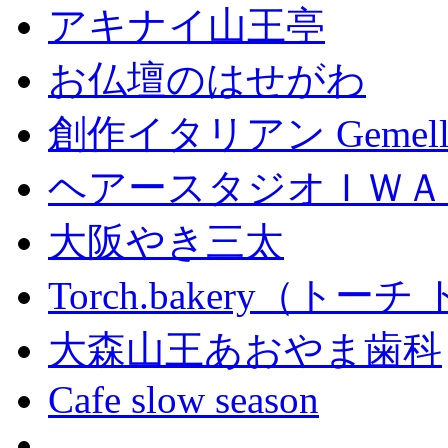
アキナイ山王亭
お仏壇のはせがわ
創作イタリアン Gemell
ヘアースタジオＩＷＡ
大阪やき三太
Torch.bakery（ト
大森山王あおやま歯科
Cafe slow season