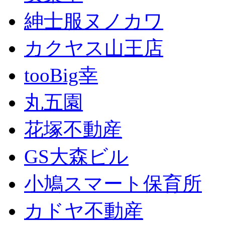
紳士服ヌノカワ
カクヤス山王店
tooBig幸
丸五園
花塚不動産
GS大森ビル
小鳩スマート保育所
カドヤ不動産