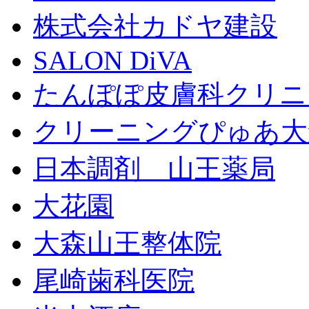
株式会社カドヤ建設
SALON DiVA
たんぽぽ皮膚科クリニ
クリーニングぴゅあ大
日本調剤 山王薬局
大花園
大森山王整体院
尾崎歯科医院