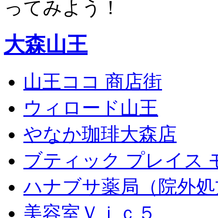
ってみよう！
大森山王
山王ココ 商店街
ウィロード山王
やなか珈琲大森店
ブティック プレイス 
ハナブサ薬局（院外処
美容室Ｖｉｃ５