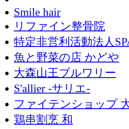
Smile hair
リファイン整骨院
特定非営利活動法人SP
魚と野菜の店 かどや
大森山王ブルワリー
S'allier -サリエ-
ファイテンショップ 
鶏串割烹 和