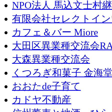
NPO法人 馬込文士村
有限会社セレクトイン
カフェ＆バー Miore
大田区異業種交流会RA
大森異業種交流会
くつろぎ和菓子 金海
おおたde子育て
カドヤ不動産