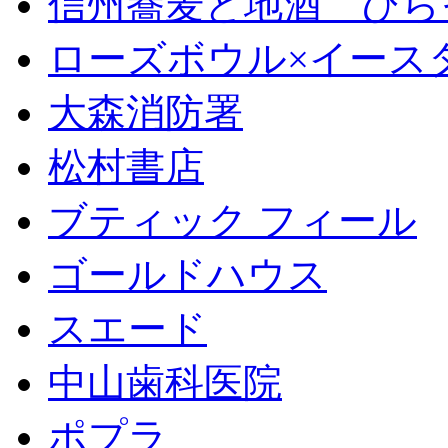
信州蕎麦と地酒 ひら
ローズボウル×イースター 
大森消防署
松村書店
ブティック フィール
ゴールドハウス
スエード
中山歯科医院
ポプラ