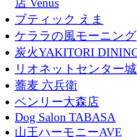
店 Venus
ブティック えま
ケララの風モーニング
炭火YAKITORI DINI
リオネットセンター城
蕎麦 六兵衛
ベンリー大森店
Dog Salon TABASA
山王ハーモニーAVE