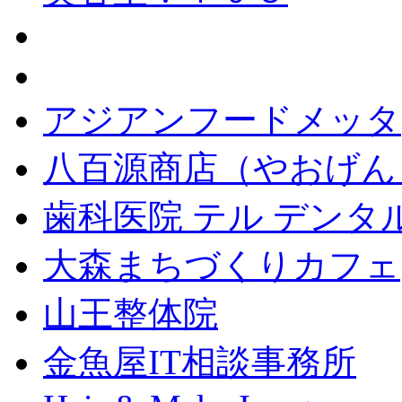
アジアンフードメッタ
八百源商店（やおげん
歯科医院 テル デンタ
大森まちづくりカフェ
山王整体院
金魚屋IT相談事務所