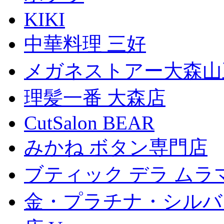
KIKI
中華料理 三好
メガネストアー大森山
理髪一番 大森店
CutSalon BEAR
みかね ボタン専門店
ブティック デラ ムラ
金・プラチナ・シルバ