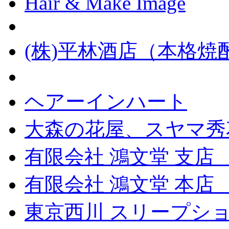
Hair & Make Image
(株)平林酒店（本格
ヘアーインハート
大森の花屋、スヤマ秀
有限会社 鴻文堂 支店
有限会社 鴻文堂 本
東京西川 スリープショ