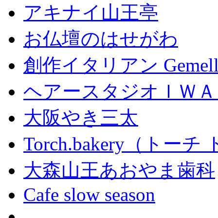
アキナイ山王亭
お仏壇のはせがわ
創作イタリアン Gemell
ヘアースタジオＩＷＡ
大阪やき三太
Torch.bakery（ト
大森山王あおやま歯科
Cafe slow season