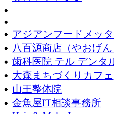
アジアンフードメッタ
八百源商店（やおげん
歯科医院 テル デンタ
大森まちづくりカフェ
山王整体院
金魚屋IT相談事務所