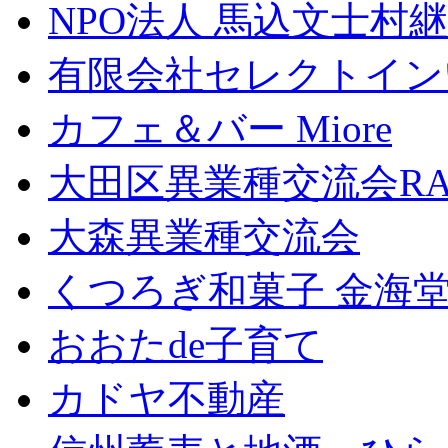
NPO法人 馬込文士村
有限会社セレクトイン
カフェ＆バー Miore
大田区異業種交流会RA
大森異業種交流会
くつろぎ和菓子 金海
おおたde子育て
カドヤ不動産