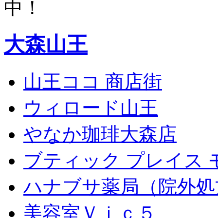
中！
大森山王
山王ココ 商店街
ウィロード山王
やなか珈琲大森店
ブティック プレイス 
ハナブサ薬局（院外処
美容室Ｖｉｃ５