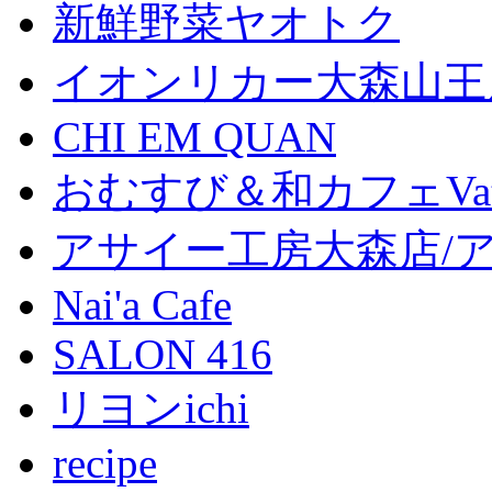
新鮮野菜ヤオトク
イオンリカー大森山王
CHI EM QUAN
おむすび＆和カフェVat
アサイー工房大森店/
Nai'a Cafe
SALON 416
リヨンichi
recipe