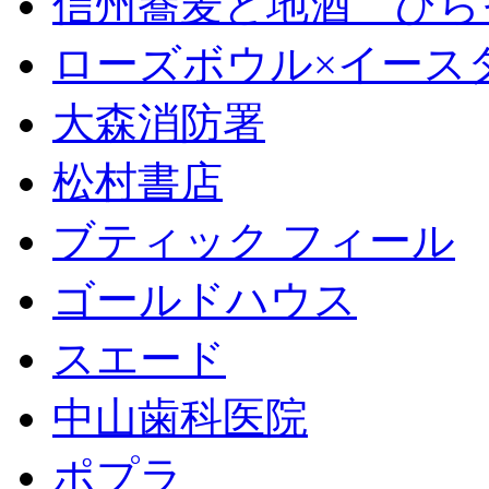
信州蕎麦と地酒 ひら
ローズボウル×イースター 
大森消防署
松村書店
ブティック フィール
ゴールドハウス
スエード
中山歯科医院
ポプラ