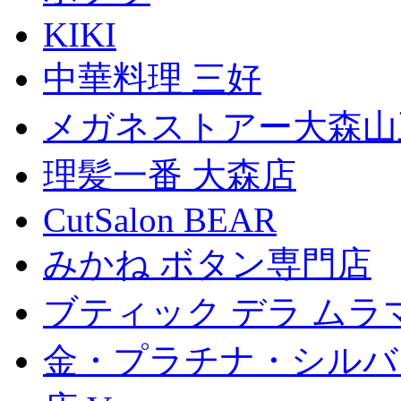
KIKI
中華料理 三好
メガネストアー大森山
理髪一番 大森店
CutSalon BEAR
みかね ボタン専門店
ブティック デラ ムラ
金・プラチナ・シルバ