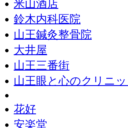
米山酒店
鈴木内科医院
山王鍼灸整骨院
大井屋
山王三番街
山王眼と心のクリニッ
花好
安楽堂