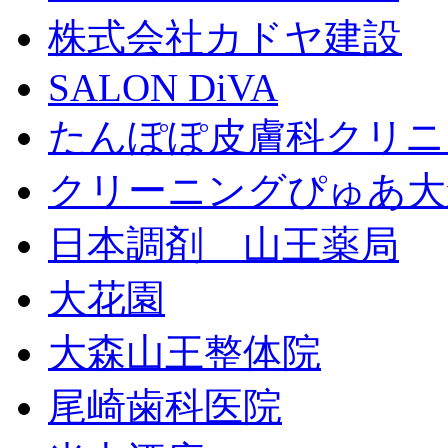
株式会社カドヤ建設
SALON DiVA
たんぽぽ皮膚科クリニ
クリーニングぴゅあ大
日本調剤 山王薬局
大花園
大森山王整体院
尾崎歯科医院