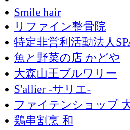
Smile hair
リファイン整骨院
特定非営利活動法人SP
魚と野菜の店 かどや
大森山王ブルワリー
S'allier -サリエ-
ファイテンショップ 
鶏串割烹 和