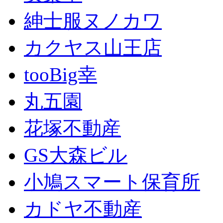
紳士服ヌノカワ
カクヤス山王店
tooBig幸
丸五園
花塚不動産
GS大森ビル
小鳩スマート保育所
カドヤ不動産