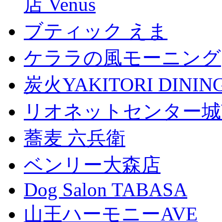
店 Venus
ブティック えま
ケララの風モーニング
炭火YAKITORI DINI
リオネットセンター城
蕎麦 六兵衛
ベンリー大森店
Dog Salon TABASA
山王ハーモニーAVE