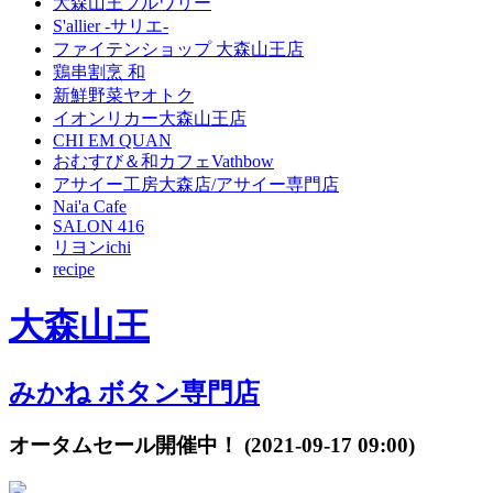
大森山王ブルワリー
S'allier -サリエ-
ファイテンショップ 大森山王店
鶏串割烹 和
新鮮野菜ヤオトク
イオンリカー大森山王店
CHI EM QUAN
おむすび＆和カフェVathbow
アサイー工房大森店/アサイー専門店
Nai'a Cafe
SALON 416
リヨンichi
recipe
大森山王
みかね ボタン専門店
オータムセール開催中！
(2021-09-17 09:00)