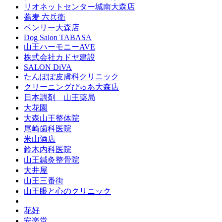
リオネットセンター城南大森店
蕎麦 六兵衛
ベンリー大森店
Dog Salon TABASA
山王ハーモニーAVE
株式会社カドヤ建設
SALON DiVA
たんぽぽ皮膚科クリニック
クリーニングぴゅあ大森店
日本調剤 山王薬局
大花園
大森山王整体院
尾崎歯科医院
米山酒店
鈴木内科医院
山王鍼灸整骨院
大井屋
山王三番街
山王眼と心のクリニック
花好
安楽堂