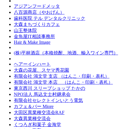
アジアンフードメッタ
八百源商店（やおげん）
歯科医院 テル デンタルクリニック
大森まちづくりカフェ
山王整体院
金魚屋IT相談事務所
Hair & Make Image
(株)平林酒店（本格焼酎、地酒、輸入ワイン専門）
ヘアーインハート
大森の花屋、スヤマ秀花園
有限会社 鴻文堂 支店 （はんこ・印刷・表札）
有限会社 鴻文堂 本店 （はんこ・印刷・表札）
東京西川 スリープショップ たかの
NPO法人 馬込文士村継承会
有限会社セレクトインいとう電気
カフェ＆バー Miore
大田区異業種交流会RAF
大森異業種交流会
くつろぎ和菓子 金海堂