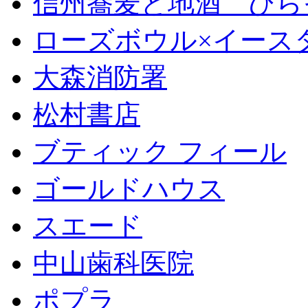
信州蕎麦と地酒 ひら
ローズボウル×イースター 
大森消防署
松村書店
ブティック フィール
ゴールドハウス
スエード
中山歯科医院
ポプラ