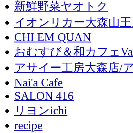
新鮮野菜ヤオトク
イオンリカー大森山王
CHI EM QUAN
おむすび＆和カフェVat
アサイー工房大森店/
Nai'a Cafe
SALON 416
リヨンichi
recipe