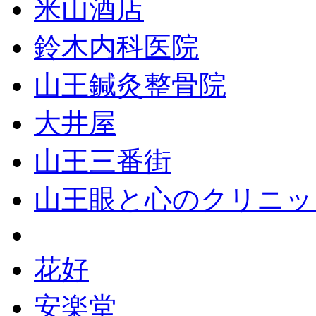
米山酒店
鈴木内科医院
山王鍼灸整骨院
大井屋
山王三番街
山王眼と心のクリニッ
花好
安楽堂