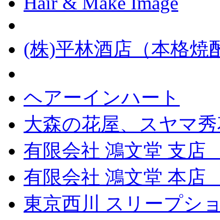
Hair & Make Image
(株)平林酒店（本格
ヘアーインハート
大森の花屋、スヤマ秀
有限会社 鴻文堂 支店
有限会社 鴻文堂 本
東京西川 スリープショ