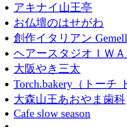
アキナイ山王亭
お仏壇のはせがわ
創作イタリアン Gemell
ヘアースタジオＩＷＡ
大阪やき三太
Torch.bakery（ト
大森山王あおやま歯科
Cafe slow season