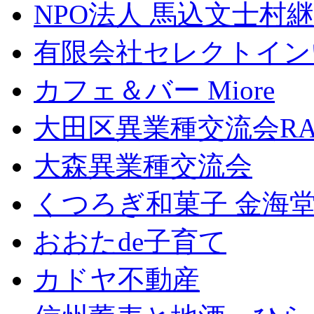
NPO法人 馬込文士村
有限会社セレクトイン
カフェ＆バー Miore
大田区異業種交流会RA
大森異業種交流会
くつろぎ和菓子 金海
おおたde子育て
カドヤ不動産