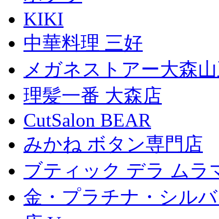
KIKI
中華料理 三好
メガネストアー大森山
理髪一番 大森店
CutSalon BEAR
みかね ボタン専門店
ブティック デラ ムラ
金・プラチナ・シルバ