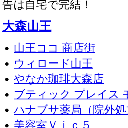
告は自宅で完結！
大森山王
山王ココ 商店街
ウィロード山王
やなか珈琲大森店
ブティック プレイス 
ハナブサ薬局（院外処
美容室Ｖｉｃ５