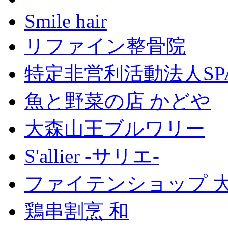
Smile hair
リファイン整骨院
特定非営利活動法人SP
魚と野菜の店 かどや
大森山王ブルワリー
S'allier -サリエ-
ファイテンショップ 
鶏串割烹 和