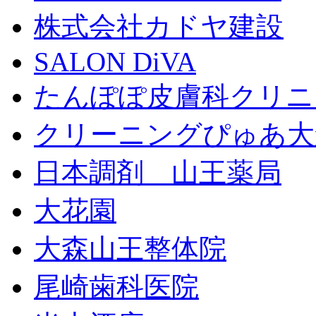
株式会社カドヤ建設
SALON DiVA
たんぽぽ皮膚科クリニ
クリーニングぴゅあ大
日本調剤 山王薬局
大花園
大森山王整体院
尾崎歯科医院