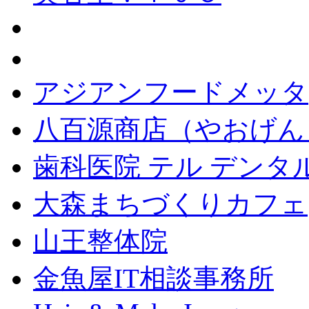
アジアンフードメッタ
八百源商店（やおげん
歯科医院 テル デンタ
大森まちづくりカフェ
山王整体院
金魚屋IT相談事務所