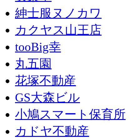
紳士服ヌノカワ
カクヤス山王店
tooBig幸
丸五園
花塚不動産
GS大森ビル
小鳩スマート保育所
カドヤ不動産