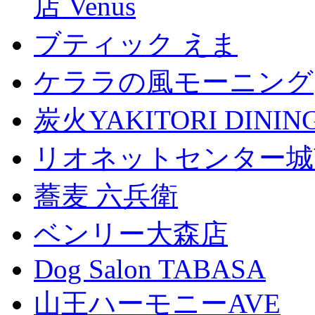
店 Venus
ブティック えま
ケララの風モーニング
炭火YAKITORI DINI
リオネットセンター城
蕎麦 六兵衛
ベンリー大森店
Dog Salon TABASA
山王ハーモニーAVE